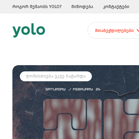
როგორ მუშაობს YOLO?
მიწოდება
კონტაქტები
ᲨᲗᲐᲑᲔᲭᲓᲘᲚᲔᲑᲔᲑᲘ
ᲦᲝᲜᲘᲡᲫᲘᲔᲑᲐ ᲣᲙᲕᲔ ᲩᲐᲢᲐᲠᲓᲐ