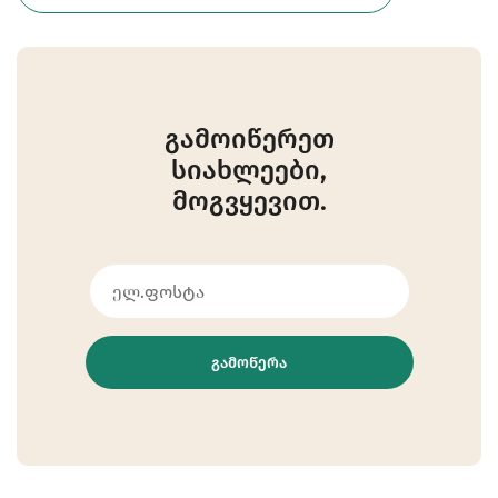
გამოიწერეთ
სიახლეები,
მოგვყევით.
ᲒᲐᲛᲝᲬᲔᲠᲐ