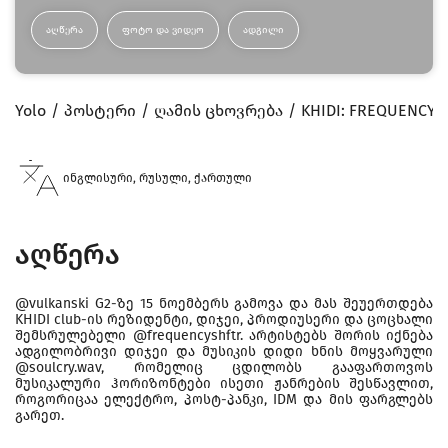
ᲐᲦᲬᲔᲠᲐ
ᲤᲝᲢᲝ ᲓᲐ ᲕᲘᲓᲔᲝ
ᲐᲓᲒᲘᲚᲘ
Yolo
პოსტერი
ღამის ცხოვრება
KHIDI: FREQUENCY S
ინგლისური, რუსული, ქართული
აღწერა
@vulkanski G2-ზე 15 ნოემბერს გამოვა და მას შეუერთდება
KHIDI club-ის რეზიდენტი, დიჯეი, პროდიუსერი და ცოცხალი
შემსრულებელი @frequencyshftr. არტისტებს შორის იქნება
ადგილობრივი დიჯეი და მუსიკის დიდი ხნის მოყვარული
@soulcry.wav, რომელიც ცდილობს გააფართოვოს
მუსიკალური ჰორიზონტები ისეთი ჟანრების შესწავლით,
როგორიცაა ელექტრო, პოსტ-პანკი, IDM და მის ფარგლებს
გარეთ.