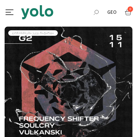
0
GEO
RUS
ᲦᲝᲜᲘᲡᲫᲘᲔᲑᲐ ᲣᲙᲕᲔ ᲩᲐᲢᲐᲠᲓᲐ
ENG