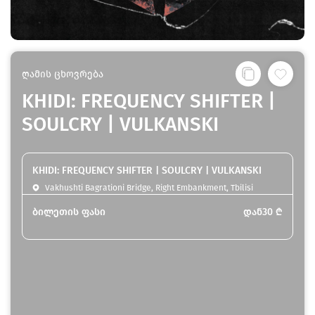
ღამის ცხოვრება
KHIDI: FREQUENCY SHIFTER |
SOULCRY | VULKANSKI
KHIDI: FREQUENCY SHIFTER | SOULCRY | VULKANSKI
Vakhushti Bagrationi Bridge, Right Embankment, Tbilisi
ბილეთის ფასი
დან
30
₾