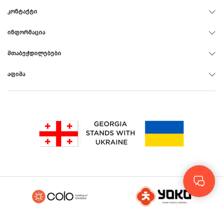
ᲙᲝᲜᲢᲐᲥᲢᲘ
ᲘᲜᲤᲝᲠᲛᲐᲪᲘᲐ
ᲨᲗᲐᲑᲔᲭᲓᲘᲚᲔᲑᲔᲑᲘ
ᲐᲤᲘᲨᲐ