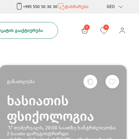
+995 550 50 30 30
დახმარება
GEO
Rus
0
0
ᲙᲐᲢᲘᲡ ᲒᲐᲐᲥᲢᲘᲣᲠᲔᲑᲐ
Eng
განათლება
ხასიათის
ფსიქოლოგია
17 თებერვალს, 20:00 საათზე ხანგრძლივობა:
2 საათი დარეგისტრირდი