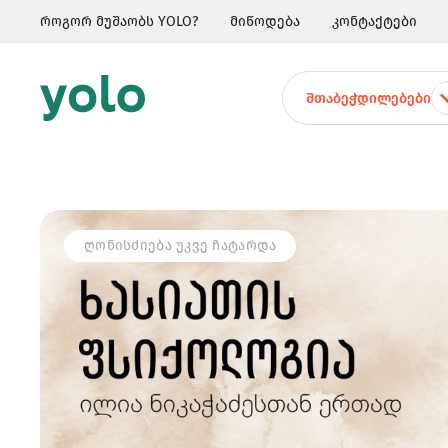
როგორ მუშაობს YOLO?
მიწოდება
კონტაქტები
ᲨᲗᲐᲑᲔᲭᲓᲘᲚᲔᲑᲔᲑᲘ
ᲦᲝᲜᲘᲡᲫᲘᲔᲑᲐ ᲣᲙᲕᲔ ᲩᲐᲢᲐᲠᲓᲐ