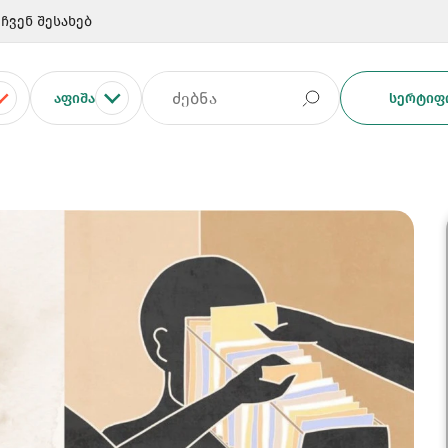
ჩვენ შესახებ
ᲐᲤᲘᲨᲐ
ᲡᲔᲠᲢᲘᲤᲘ