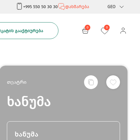
+995 550 50 30 30
დახმარება
GEO
Rus
0
0
ᲙᲐᲢᲘᲡ ᲒᲐᲐᲥᲢᲘᲣᲠᲔᲑᲐ
Eng
თეატრი
ხანუმა
ხანუმა