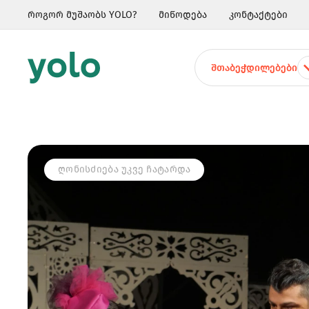
როგორ მუშაობს YOLO?
მიწოდება
კონტაქტები
ᲨᲗᲐᲑᲔᲭᲓᲘᲚᲔᲑᲔᲑᲘ
ᲦᲝᲜᲘᲡᲫᲘᲔᲑᲐ ᲣᲙᲕᲔ ᲩᲐᲢᲐᲠᲓᲐ