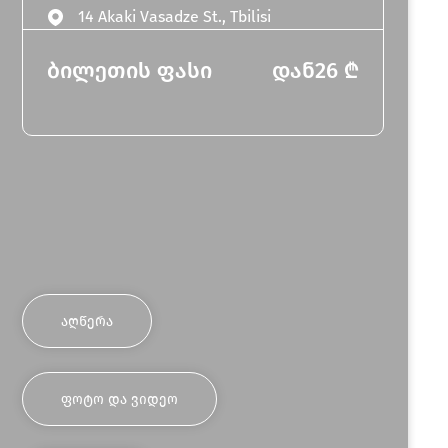
14 Akaki Vasadze St., Tbilisi
ბილეთის ფასი
დან
26
₾
ᲐᲦᲬᲔᲠᲐ
ᲤᲝᲢᲝ ᲓᲐ ᲕᲘᲓᲔᲝ