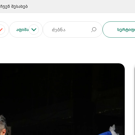
ჩვენ შესახებ
ᲐᲤᲘᲨᲐ
ᲡᲔᲠᲢᲘᲤᲘ