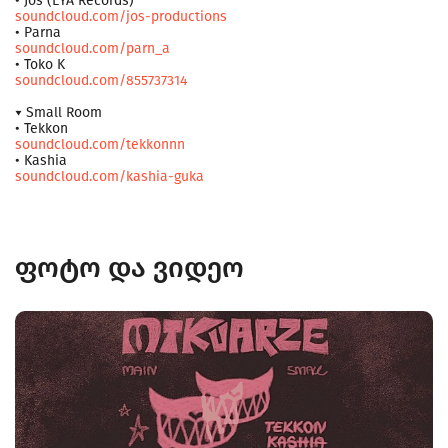
• Jos (EYA Records)
soundcloud.com/jos-productions
• Parna
soundcloud.com/parn_a
• Toko K
soundcloud.com/855737314
▾ Small Room
• Tekkon
soundcloud.com/tekkonnn
• Kashia
soundcloud.com/kashia-guka
ფოტო და ვიდეო