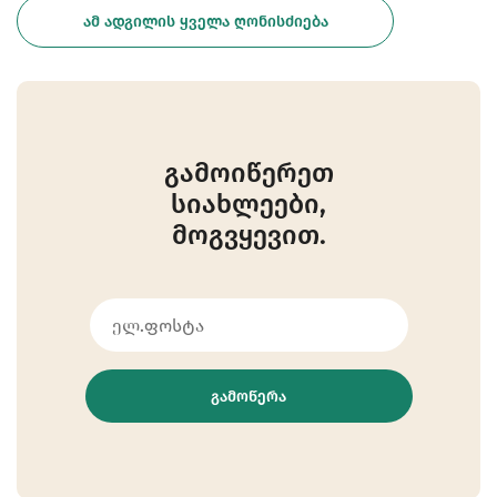
ᲐᲛ ᲐᲓᲒᲘᲚᲘᲡ ᲧᲕᲔᲚᲐ ᲦᲝᲜᲘᲡᲫᲘᲔᲑᲐ
გამოიწერეთ
სიახლეები,
მოგვყევით.
ᲒᲐᲛᲝᲬᲔᲠᲐ