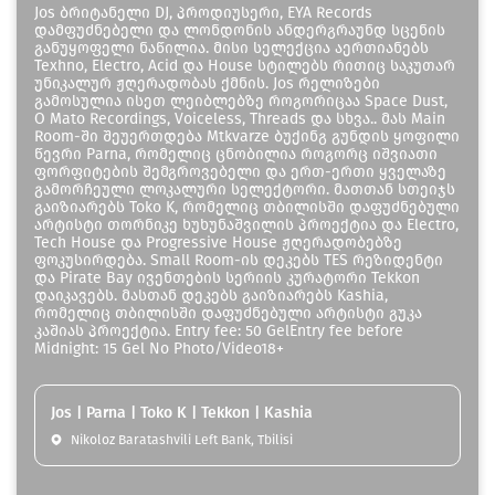
Jos ბრიტანელი DJ, პროდიუსერი, EYA Records
დამფუძნებელი და ლონდონის ანდერგრაუნდ სცენის
განუყოფელი ნაწილია. მისი სელექცია აერთიანებს
Texhno, Electro, Acid და House სტილებს რითიც საკუთარ
უნიკალურ ჟღერადობას ქმნის. Jos რელიზები
გამოსულია ისეთ ლეიბლებზე როგორიცაა Space Dust,
O Mato Recordings, Voiceless, Threads და სხვა.. მას Main
Room-ში შეუერთდება Mtkvarze ბუქინგ გუნდის ყოფილი
წევრი Parna, რომელიც ცნობილია როგორც იშვიათი
ფორფიტების შემგროვებელი და ერთ-ერთი ყველაზე
გამორჩეული ლოკალური სელექტორი. მათთან სთეიჯს
გაიზიარებს Toko K, რომელიც თბილისში დაფუძნებული
არტისტი თორნიკე ხუხუნაშვილის პროექტია და Electro,
Tech House და Progressive House ჟღერადობებზე
ფოკუსირდება. Small Room-ის დეკებს TES რეზიდენტი
და Pirate Bay ივენთების სერიის კურატორი Tekkon
დაიკავებს. მასთან დეკებს გაიზიარებს Kashia,
რომელიც თბილისში დაფუძნებული არტისტი გუკა
კაშიას პროექტია. Entry fee: 50 GelEntry fee before
Midnight: 15 Gel No Photo/Video18+
Jos | Parna | Toko K | Tekkon | Kashia
Nikoloz Baratashvili Left Bank, Tbilisi