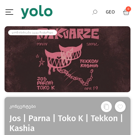
0
GEO
RUS
ᲦᲝᲜᲘᲡᲫᲘᲔᲑᲐ ᲣᲙᲕᲔ ᲩᲐᲢᲐᲠᲓᲐ
ENG
კონცერტები
Jos | Parna | Toko K | Tekkon |
Kashia