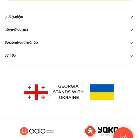
ᲙᲝᲜᲢᲐᲥᲢᲘ
ᲘᲜᲤᲝᲠᲛᲐᲪᲘᲐ
ᲨᲗᲐᲑᲔᲭᲓᲘᲚᲔᲑᲔᲑᲘ
ᲐᲤᲘᲨᲐ