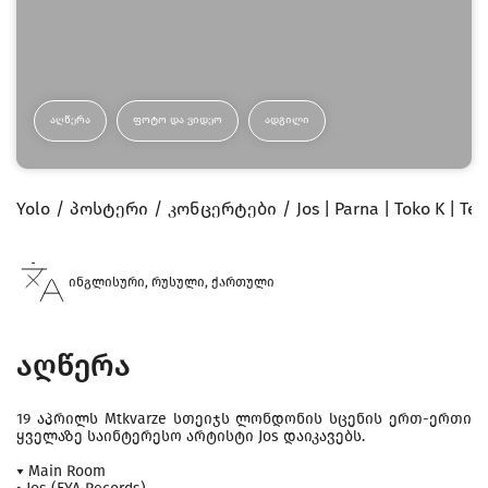
ᲐᲦᲬᲔᲠᲐ
ᲤᲝᲢᲝ ᲓᲐ ᲕᲘᲓᲔᲝ
ᲐᲓᲒᲘᲚᲘ
Yolo
პოსტერი
კონცერტები
Jos | Parna | Toko K | Te
ინგლისური, რუსული, ქართული
აღწერა
19 აპრილს Mtkvarze სთეიჯს ლონდონის სცენის ერთ-ერთი
ყველაზე საინტერესო არტისტი Jos დაიკავებს.
▾ Main Room