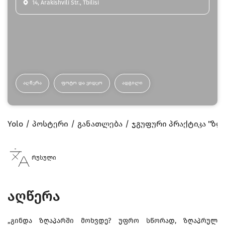
14, Arakishvili Str., Tbilisi
ᲐᲦᲬᲔᲠᲐ
ᲤᲝᲢᲝ ᲓᲐ ᲕᲘᲓᲔᲝ
ᲐᲓᲒᲘᲚᲘ
Yolo
პოსტერი
განათლება
ჯგუფური პრაქტიკა "ზღ
რუსული
აღწერა
„გინდა ზღაპარში მოხვდე? უფრო სწორად, ზღაპრულ