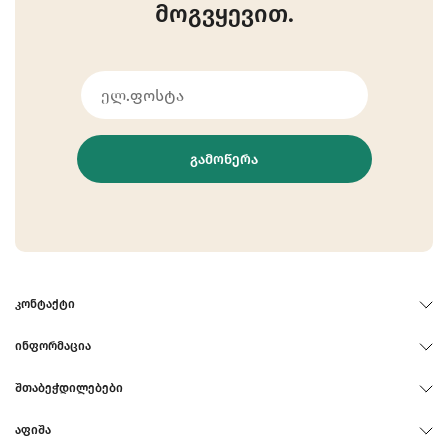
მოგვყევით.
ᲒᲐᲛᲝᲬᲔᲠᲐ
ᲙᲝᲜᲢᲐᲥᲢᲘ
ᲘᲜᲤᲝᲠᲛᲐᲪᲘᲐ
ᲨᲗᲐᲑᲔᲭᲓᲘᲚᲔᲑᲔᲑᲘ
ᲐᲤᲘᲨᲐ