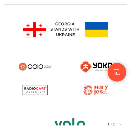
Rus
Eng
GEO