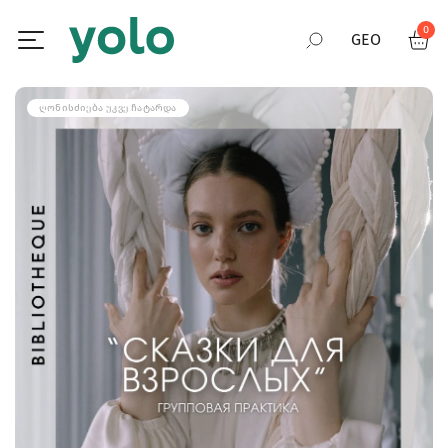
0
GEO
RUS
ᲦᲝᲜᲘᲡᲫᲘᲔᲑᲐ ᲣᲙᲕᲔ ᲩᲐᲢᲐᲠᲓᲐ
ENG