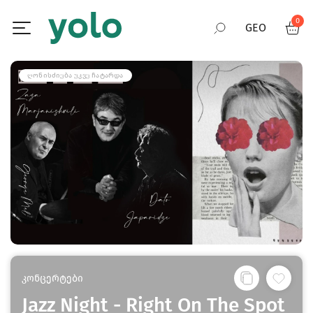
0
GEO
RUS
ᲦᲝᲜᲘᲡᲫᲘᲔᲑᲐ ᲣᲙᲕᲔ ᲩᲐᲢᲐᲠᲓᲐ
ENG
კონცერტები
Jazz Night - Right On The Spot