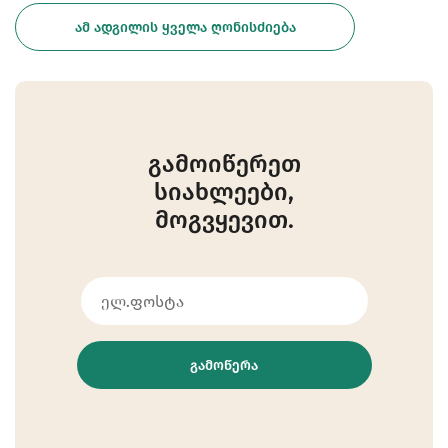
ᲐᲛ ᲐᲓᲒᲘᲚᲘᲡ ᲧᲕᲔᲚᲐ ᲦᲝᲜᲘᲡᲫᲘᲔᲑᲐ
გამოიწერეთ
სიახლეები,
მოგვყევით.
ᲒᲐᲛᲝᲬᲔᲠᲐ