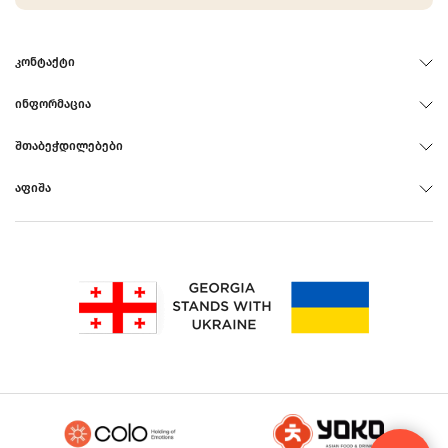
ᲙᲝᲜᲢᲐᲥᲢᲘ
ᲘᲜᲤᲝᲠᲛᲐᲪᲘᲐ
ᲨᲗᲐᲑᲔᲭᲓᲘᲚᲔᲑᲔᲑᲘ
ᲐᲤᲘᲨᲐ