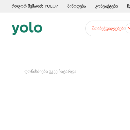
როგორ მუშაობს YOLO?
მიწოდება
კონტაქტები
ჩ
ᲨᲗᲐᲑᲔᲭᲓᲘᲚᲔᲑᲔᲑᲘ
ᲦᲝᲜᲘᲡᲫᲘᲔᲑᲐ ᲣᲙᲕᲔ ᲩᲐᲢᲐᲠᲓᲐ