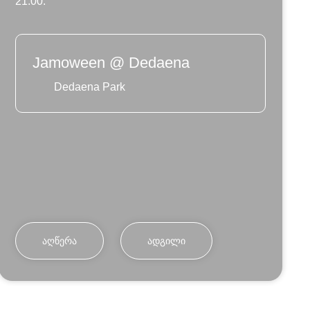
21:00.
Jamoween @ Dedaena
Dedaena Park
ᲐᲦᲬᲔᲠᲐ
ᲐᲓᲒᲘᲚᲘ