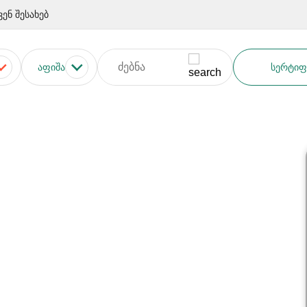
ვენ შესახებ
ᲐᲤᲘᲨᲐ
ᲡᲔᲠᲢᲘᲤ