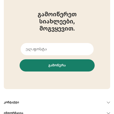
გამოიწერეთ
სიახლეები,
მოგვყევით.
ᲒᲐᲛᲝᲬᲔᲠᲐ
ᲙᲝᲜᲢᲐᲥᲢᲘ
ᲘᲜᲤᲝᲠᲛᲐᲪᲘᲐ