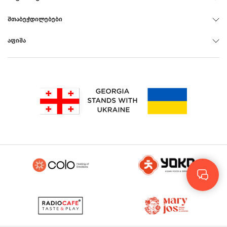
ᲨᲗᲐᲑᲔᲭᲓᲘᲚᲔᲑᲔᲑᲘ
ᲐᲤᲘᲨᲐ
Rus