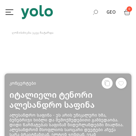
0
GEO
RUS
ᲦᲝᲜᲘᲡᲫᲘᲔᲑᲐ ᲣᲙᲕᲔ ᲩᲐᲢᲐᲠᲓᲐ
ENG
კონცერტები
იტალიელი ტენორი
ალესანდრო საფინა
ალესანდრო საფინა - ეს არის უნიკალური ხმა,
ბუნებრივი ხიბლი და შემოქმედებითი გამბედაობა.
დიდი წარმატებას საფინამ ნიდერლანდებში მიაღწია.
ალესანდრომ მსოფლიოს საოცარი დუეტები აჩუქა
სარა ბრაიტმანთან, ელტონ ჯონთან, ევან