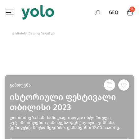
0
GEO
RUS
ᲦᲝᲜᲘᲡᲫᲘᲔᲑᲐ ᲣᲙᲕᲔ ᲩᲐᲢᲐᲠᲓᲐ
ENG
გამოფენა
ისტორიული ფესტივალი
თბილისი 2023
ღონისძიება სამ ნაწილად იყოფა: ისტორიული
ავტომობილების გამოფენა-ფესტივალი, ჯიმხანა
(დრიფტი), მოტო შეჯიბრი. დასაწყისი: 12:00 საათზე.