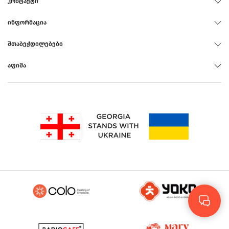
ᲙᲝᲜᲢᲐᲥᲢᲘ
ᲘᲜᲤᲝᲠᲛᲐᲪᲘᲐ
ᲨᲗᲐᲑᲔᲭᲓᲘᲚᲔᲑᲔᲑᲘ
ᲐᲤᲘᲨᲐ