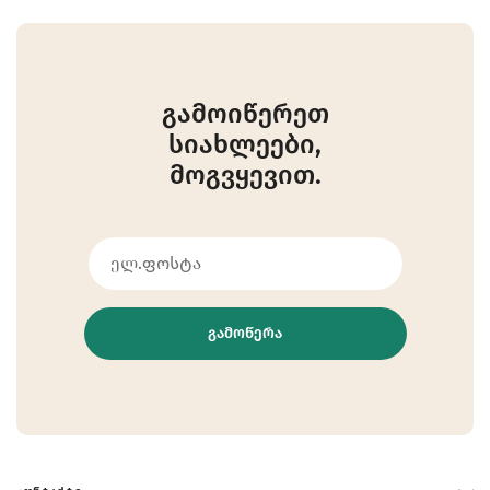
გამოიწერეთ
სიახლეები,
მოგვყევით.
ᲒᲐᲛᲝᲬᲔᲠᲐ