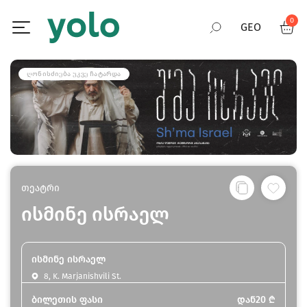
0
GEO
RUS
ᲦᲝᲜᲘᲡᲫᲘᲔᲑᲐ ᲣᲙᲕᲔ ᲩᲐᲢᲐᲠᲓᲐ
ENG
თეატრი
ისმინე ისრაელ
ისმინე ისრაელ
8, K. Marjanishvili St.
ბილეთის ფასი
დან
20
₾