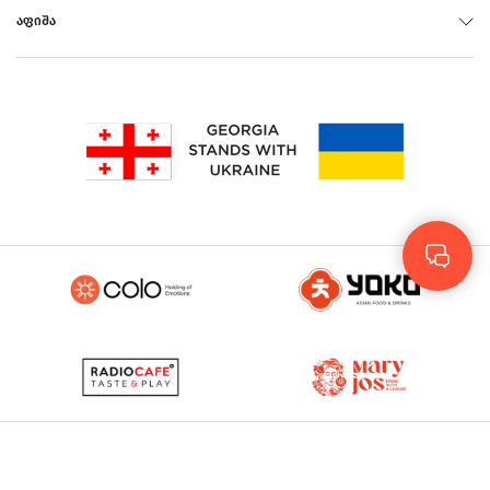
ᲐᲤᲘᲨᲐ
Rus
Eng