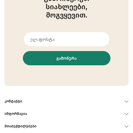
სიახლეები,
მოგვყევით.
ᲒᲐᲛᲝᲬᲔᲠᲐ
ᲙᲝᲜᲢᲐᲥᲢᲘ
ᲘᲜᲤᲝᲠᲛᲐᲪᲘᲐ
ᲨᲗᲐᲑᲔᲭᲓᲘᲚᲔᲑᲔᲑᲘ