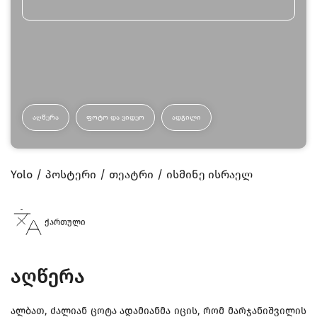
ᲐᲦᲬᲔᲠᲐ
ᲤᲝᲢᲝ ᲓᲐ ᲕᲘᲓᲔᲝ
ᲐᲓᲒᲘᲚᲘ
Yolo
პოსტერი
თეატრი
ისმინე ისრაელ
ქართული
აღწერა
ალბათ, ძალიან ცოტა ადამიანმა იცის, რომ მარჯანიშვილის