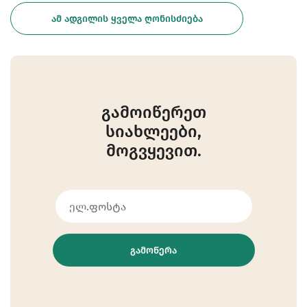
ᲐᲛ ᲐᲓᲒᲘᲚᲘᲡ ᲧᲕᲔᲚᲐ ᲦᲝᲜᲘᲡᲫᲘᲔᲑᲐ
გამოიწერეთ
სიახლეები,
მოგვყევით.
ᲒᲐᲛᲝᲬᲔᲠᲐ