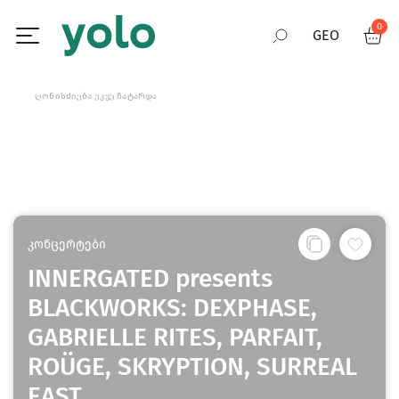
0
GEO
RUS
ᲦᲝᲜᲘᲡᲫᲘᲔᲑᲐ ᲣᲙᲕᲔ ᲩᲐᲢᲐᲠᲓᲐ
ENG
კონცერტები
INNERGATED presents
BLACKWORKS: DEXPHASE,
GABRIELLE RITES, PARFAIT,
ROÜGE, SKRYPTION, SURREAL
EAST