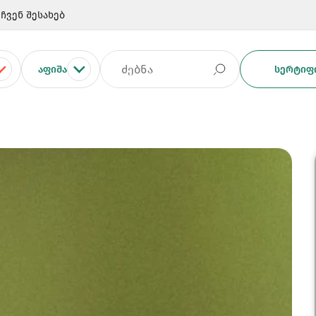
ჩვენ შესახებ
ᲐᲤᲘᲨᲐ
ᲡᲔᲠᲢᲘᲤᲘ