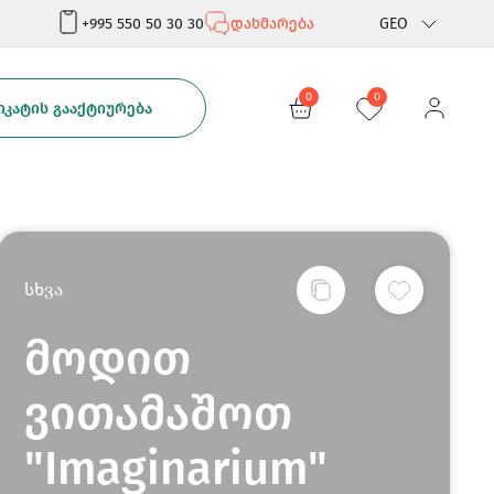
+995 550 50 30 30
დახმარება
GEO
Rus
0
0
ᲙᲐᲢᲘᲡ ᲒᲐᲐᲥᲢᲘᲣᲠᲔᲑᲐ
Eng
სხვა
მოდით
ვითამაშოთ
"Imaginarium"