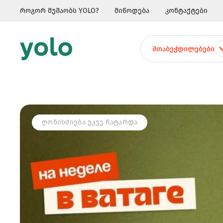
როგორ მუშაობს YOLO?
მიწოდება
კონტაქტები
ᲨᲗᲐᲑᲔᲭᲓᲘᲚᲔᲑᲔᲑᲘ
ᲦᲝᲜᲘᲡᲫᲘᲔᲑᲐ ᲣᲙᲕᲔ ᲩᲐᲢᲐᲠᲓᲐ