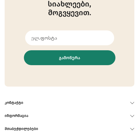
სიახლეები,
მოგვყევით.
ᲒᲐᲛᲝᲬᲔᲠᲐ
ᲙᲝᲜᲢᲐᲥᲢᲘ
ᲘᲜᲤᲝᲠᲛᲐᲪᲘᲐ
ᲨᲗᲐᲑᲔᲭᲓᲘᲚᲔᲑᲔᲑᲘ