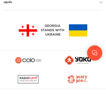
ᲐᲤᲘᲨᲐ
Rus
Eng