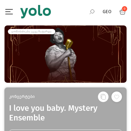
0
GEO
RUS
ᲦᲝᲜᲘᲡᲫᲘᲔᲑᲐ ᲣᲙᲕᲔ ᲩᲐᲢᲐᲠᲓᲐ
ENG
კონცერტები
I love you baby. Mystery
Ensemble