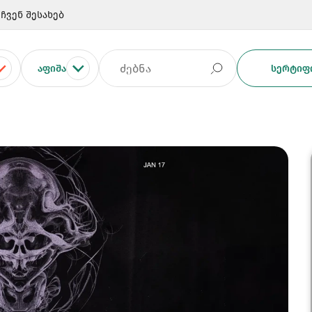
ჩვენ შესახებ
ᲐᲤᲘᲨᲐ
ᲡᲔᲠᲢᲘᲤᲘ