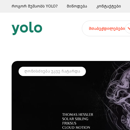
როგორ მუშაობს YOLO?
მიწოდება
კონტაქტები
ᲨᲗᲐᲑᲔᲭᲓᲘᲚᲔᲑᲔᲑᲘ
ᲦᲝᲜᲘᲡᲫᲘᲔᲑᲐ ᲣᲙᲕᲔ ᲩᲐᲢᲐᲠᲓᲐ