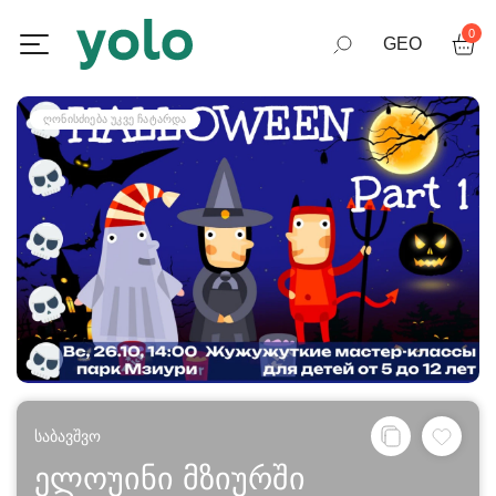
0
GEO
RUS
ᲦᲝᲜᲘᲡᲫᲘᲔᲑᲐ ᲣᲙᲕᲔ ᲩᲐᲢᲐᲠᲓᲐ
ENG
საბავშვო
ელოუინი მზიურში