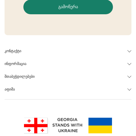
ᲒᲐᲛᲝᲬᲔᲠᲐ
ᲙᲝᲜᲢᲐᲥᲢᲘ
ᲘᲜᲤᲝᲠᲛᲐᲪᲘᲐ
ᲨᲗᲐᲑᲔᲭᲓᲘᲚᲔᲑᲔᲑᲘ
ᲐᲤᲘᲨᲐ