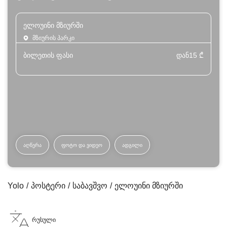
ელოუინი მზიურში
მზიურის პარკი
ბილეთის ფასი
დან
15
₾
ᲐᲦᲬᲔᲠᲐ
ᲤᲝᲢᲝ ᲓᲐ ᲕᲘᲓᲔᲝ
ᲐᲓᲒᲘᲚᲘ
Yolo
პოსტერი
საბავშვო
ელოუინი მზიურში
რუსული