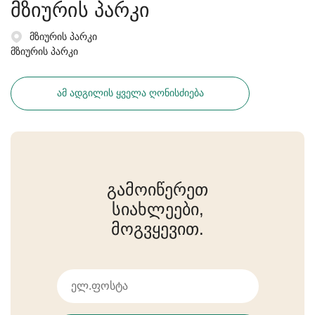
მზიურის პარკი
მზიურის პარკი
მზიურის პარკი
ᲐᲛ ᲐᲓᲒᲘᲚᲘᲡ ᲧᲕᲔᲚᲐ ᲦᲝᲜᲘᲡᲫᲘᲔᲑᲐ
გამოიწერეთ
სიახლეები,
მოგვყევით.