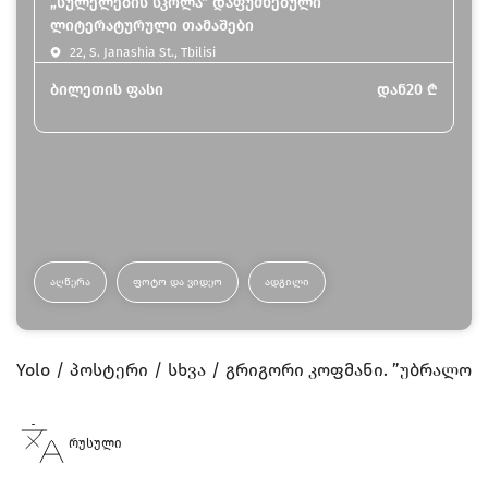
„სულელების სკოლა“ დაფუძნებული
ლიტერატურული თამაშები
22, S. Janashia St., Tbilisi
ბილეთის ფასი
დან
20
₾
ᲐᲦᲬᲔᲠᲐ
ᲤᲝᲢᲝ ᲓᲐ ᲕᲘᲓᲔᲝ
ᲐᲓᲒᲘᲚᲘ
Yolo
პოსტერი
სხვა
გრიგორი კოფმანი. ”უბრალოდ
რუსული