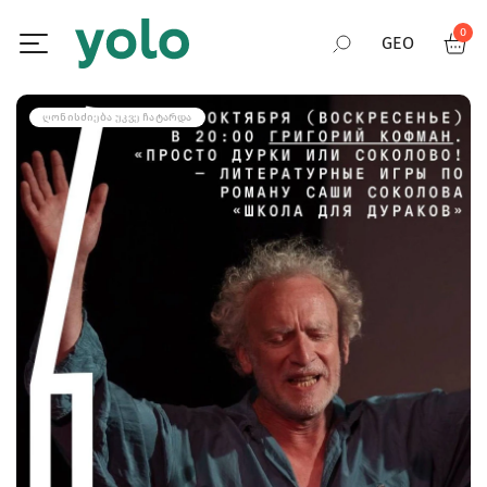
0
GEO
RUS
ᲦᲝᲜᲘᲡᲫᲘᲔᲑᲐ ᲣᲙᲕᲔ ᲩᲐᲢᲐᲠᲓᲐ
ENG