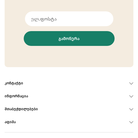
ᲒᲐᲛᲝᲬᲔᲠᲐ
ᲙᲝᲜᲢᲐᲥᲢᲘ
ᲘᲜᲤᲝᲠᲛᲐᲪᲘᲐ
ᲨᲗᲐᲑᲔᲭᲓᲘᲚᲔᲑᲔᲑᲘ
ᲐᲤᲘᲨᲐ