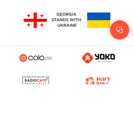
Rus
Eng
GEO