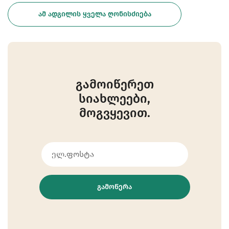
ᲐᲛ ᲐᲓᲒᲘᲚᲘᲡ ᲧᲕᲔᲚᲐ ᲦᲝᲜᲘᲡᲫᲘᲔᲑᲐ
გამოიწერეთ
სიახლეები,
მოგვყევით.
ᲒᲐᲛᲝᲬᲔᲠᲐ