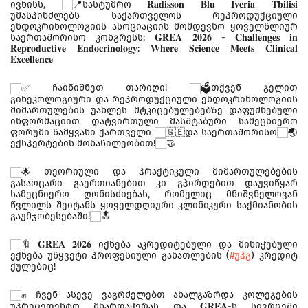
ივნისს,
სასტუმრო 𝐑𝐚𝐝𝐢𝐬𝐬𝐨𝐧 𝐁𝐥𝐮 𝐈𝐯𝐞𝐫𝐢𝐚 𝐓𝐛𝐢𝐥𝐢𝐬𝐢
უმასპინძლებს საქართველოს რეპროდუქციული
ენდოკრინოლოგიის ასოციაციის მომდევნო ყოველწლიურ
საერთაშორისო კონგრესს: 𝐆𝐑𝐄𝐀 𝟐𝟎𝟐𝟔 - 𝐂𝐡𝐚𝐥𝐥𝐞𝐧𝐠𝐞𝐬 𝐢𝐧
𝐑𝐞𝐩𝐫𝐨𝐝𝐮𝐜𝐭𝐢𝐯𝐞 𝐄𝐧𝐝𝐨𝐜𝐫𝐢𝐧𝐨𝐥𝐨𝐠𝐲: 𝐖𝐡𝐞𝐫𝐞 𝐒𝐜𝐢𝐞𝐧𝐜𝐞 𝐌𝐞𝐞𝐭𝐬 𝐂𝐥𝐢𝐧𝐢𝐜𝐚𝐥
𝐄𝐱𝐜𝐞𝐥𝐥𝐞𝐧𝐜𝐞
ჩაინიშნეთ თარიღი!
თქვენ გელით
გინეკოლოგიური და რეპროდუქციული ენდოკრინოლოგიის
მიმართულების უახლეს მტკიცებულებებზე დაფუძნებული
ინფორმაციით დატვირთული მასშტაბური სამეცნიერო
ფორუმი წამყვანი ქართველი
და საერთაშორისო
ექსპერტების მონაწილეობით!
თეორიული და პრაქტიკული მიმართულებების
გასაოცარი გაერთიანებით კი გპირდებით დაუვიწყარ
სამეცნიერო ღონისძიებას, რომელიც მნიშვნელოვან
წვლილს შეიტანს ყოველდღიური კლინიკური საქმიანობის
გაუმჯობესებაში!
𝐆𝐑𝐄𝐀 𝟐𝟎𝟐𝟔 იქნება აკრედიტებული და მინიჭებული
ექნება უწყვეტი პროფესიული განათლების (
#უპგ
) კრედიტ
ქულებიც!
ჩვენ ასევე ვაგრძელებთ ახალგაზრდა კოლეგების
უპრეცედენტო მხარდაჭერას და 𝐆𝐑𝐄𝐀-ს სივრცეში