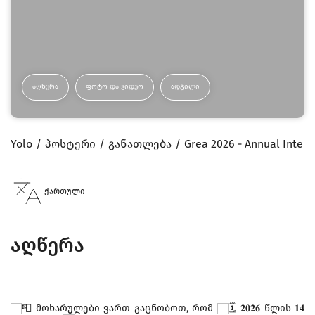
ᲐᲦᲬᲔᲠᲐ
ᲤᲝᲢᲝ ᲓᲐ ᲕᲘᲓᲔᲝ
ᲐᲓᲒᲘᲚᲘ
Yolo
პოსტერი
განათლება
Grea 2026 - Annual Intern
ქართული
აღწერა
მოხარულები ვართ გაცნობოთ, რომ
𝟐𝟎𝟐𝟔 წლის 𝟏𝟒