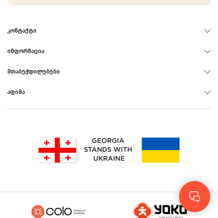
ᲙᲝᲜᲢᲐᲥᲢᲘ
ᲘᲜᲤᲝᲠᲛᲐᲪᲘᲐ
ᲨᲗᲐᲑᲔᲭᲓᲘᲚᲔᲑᲔᲑᲘ
ᲐᲤᲘᲨᲐ