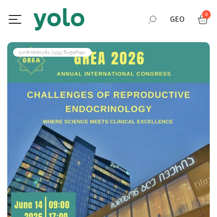
0
GEO
RUS
ᲦᲝᲜᲘᲡᲫᲘᲔᲑᲐ ᲣᲙᲕᲔ ᲩᲐᲢᲐᲠᲓᲐ
ENG