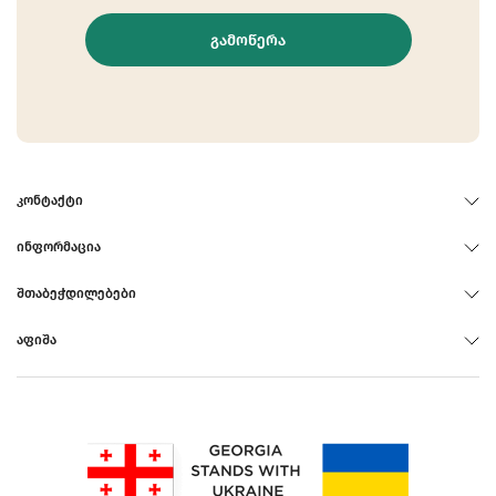
ᲒᲐᲛᲝᲬᲔᲠᲐ
ᲙᲝᲜᲢᲐᲥᲢᲘ
ᲘᲜᲤᲝᲠᲛᲐᲪᲘᲐ
ᲨᲗᲐᲑᲔᲭᲓᲘᲚᲔᲑᲔᲑᲘ
ᲐᲤᲘᲨᲐ