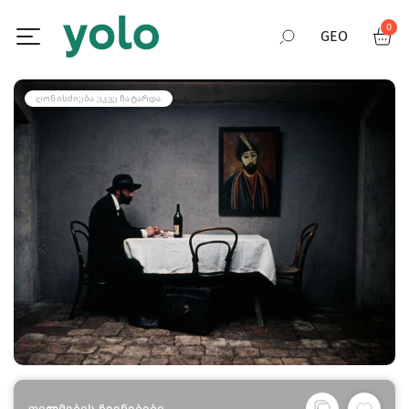
0
GEO
RUS
ᲦᲝᲜᲘᲡᲫᲘᲔᲑᲐ ᲣᲙᲕᲔ ᲩᲐᲢᲐᲠᲓᲐ
ENG