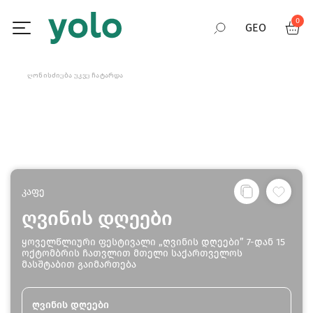
0
GEO
RUS
ᲦᲝᲜᲘᲡᲫᲘᲔᲑᲐ ᲣᲙᲕᲔ ᲩᲐᲢᲐᲠᲓᲐ
ENG
კაფე
ღვინის დღეები
ყოველწლიური ფესტივალი „ღვინის დღეები” 7-დან 15
ოქტომბრის ჩათვლით მთელი საქართველოს
მასშტაბით გაიმართება
ღვინის დღეები