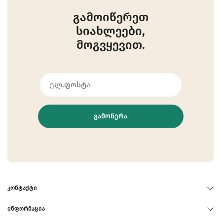
გამოიწერეთ
სიახლეები,
მოგვყევით.
ᲒᲐᲛᲝᲬᲔᲠᲐ
ᲙᲝᲜᲢᲐᲥᲢᲘ
ᲘᲜᲤᲝᲠᲛᲐᲪᲘᲐ