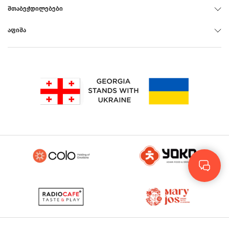
ᲨᲗᲐᲑᲔᲭᲓᲘᲚᲔᲑᲔᲑᲘ
ᲐᲤᲘᲨᲐ
Rus
Eng