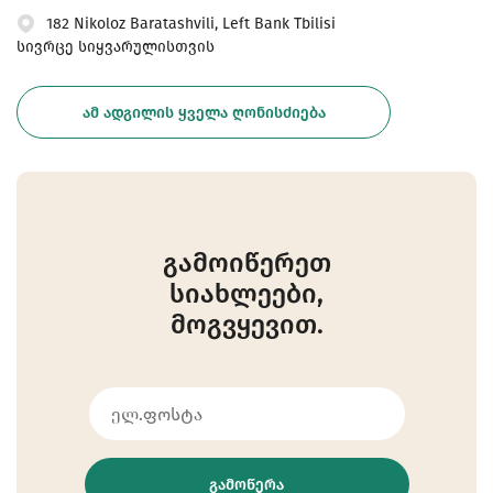
182 Nikoloz Baratashvili, Left Bank Tbilisi
სივრცე სიყვარულისთვის
ᲐᲛ ᲐᲓᲒᲘᲚᲘᲡ ᲧᲕᲔᲚᲐ ᲦᲝᲜᲘᲡᲫᲘᲔᲑᲐ
გამოიწერეთ
სიახლეები,
მოგვყევით.
ᲒᲐᲛᲝᲬᲔᲠᲐ