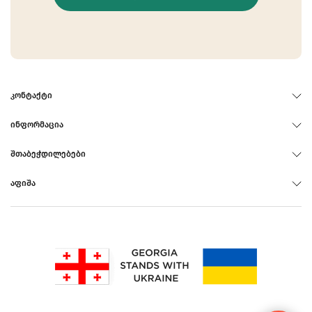
ᲙᲝᲜᲢᲐᲥᲢᲘ
ᲘᲜᲤᲝᲠᲛᲐᲪᲘᲐ
ᲨᲗᲐᲑᲔᲭᲓᲘᲚᲔᲑᲔᲑᲘ
ᲐᲤᲘᲨᲐ