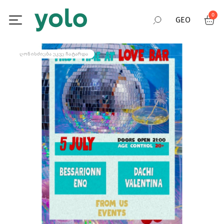
0
GEO
RUS
ᲦᲝᲜᲘᲡᲫᲘᲔᲑᲐ ᲣᲙᲕᲔ ᲩᲐᲢᲐᲠᲓᲐ
ENG