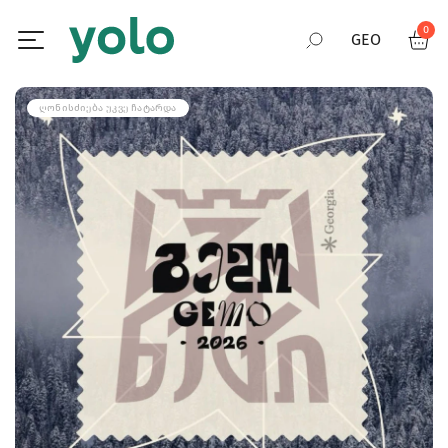
0
GEO
RUS
ᲦᲝᲜᲘᲡᲫᲘᲔᲑᲐ ᲣᲙᲕᲔ ᲩᲐᲢᲐᲠᲓᲐ
ENG