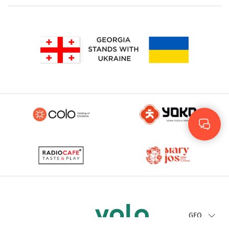
Rus
Eng
GEO