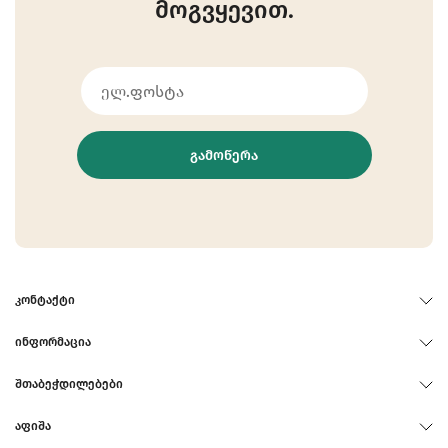
მოგვყევით.
ᲒᲐᲛᲝᲬᲔᲠᲐ
ᲙᲝᲜᲢᲐᲥᲢᲘ
ᲘᲜᲤᲝᲠᲛᲐᲪᲘᲐ
ᲨᲗᲐᲑᲔᲭᲓᲘᲚᲔᲑᲔᲑᲘ
ᲐᲤᲘᲨᲐ