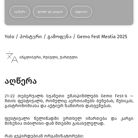
ᲐᲦᲬᲔᲠᲐ
ᲤᲝᲢᲝ ᲓᲐ ᲕᲘᲓᲔᲝ
ᲐᲓᲒᲘᲚᲘ
Yolo
პოსტერი
გამოფენა
Gemo Fest Mestia 2025
ინგლისური, რუსული, ქართული
აღწერა
21–22 თებერვალს სვანეთი უმასპინძლებს Gemo Fest-ს —
მთის ფესტივალს, რომელიც აერთიანებს ბუნებას, მუსიკას,
გასტრონომიასა და აქტიურ ზამთრის დასვენებას.
ფესტივალი წელიწადში ერთხელ იმართება და კარგი
მიზეზია თბილისი-დან მთებში გასასვლელად.
რას გვპირდებიან ორგანიზატორები: