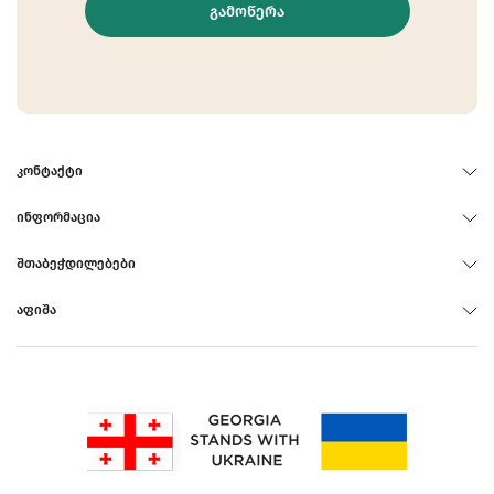
ᲒᲐᲛᲝᲬᲔᲠᲐ
ᲙᲝᲜᲢᲐᲥᲢᲘ
ᲘᲜᲤᲝᲠᲛᲐᲪᲘᲐ
ᲨᲗᲐᲑᲔᲭᲓᲘᲚᲔᲑᲔᲑᲘ
ᲐᲤᲘᲨᲐ