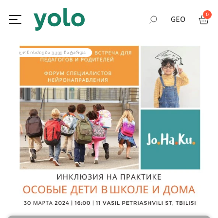
0
GEO
RUS
ᲦᲝᲜᲘᲡᲫᲘᲔᲑᲐ ᲣᲙᲕᲔ ᲩᲐᲢᲐᲠᲓᲐ
ENG