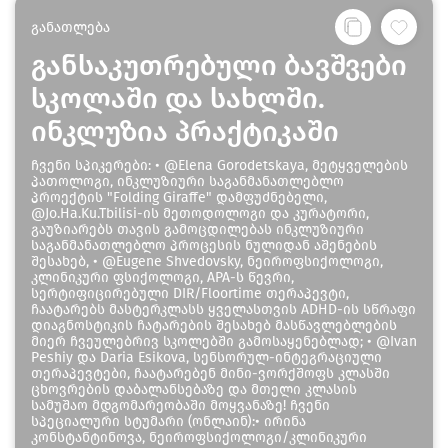
განათლება
განსაკუთრებული ბავშვები
სკოლაში და სახლში.
ინკლუზია პრაქტიკაში
ჩვენი სპიკერები: • @Elena Gorodetskaya, მეტყველების
პათოლოგი, ინკლუზიური საგანმანათლებლო
პროექტის "Folding Giraffe" დამფუძნებელი,
@Jo.Ha.Ku.Tbilisi-ის მეთოდოლოგი და კურატორი,
გაუზიარებს თავის გამოცდილებას ინკლუზიური
საგანმანათლებლო პროცესის ნულიდან აშენების
შესახებ, • @Eugene Shvedovsky, ნეიროფსიქოლოგი,
კლინიკური ფსიქოლოგი, APA-ს წევრი,
სერტიფიცირებული DIR/Floortime თერაპევტი,
ჩაატარებს მასტერკლასს ყველასთვის ADHD-ის სწრაფი
დიაგნოსტიკის ჩატარების შესახებ მასწავლებლების
მიერ ჩვეულებრივ სკოლებში გამოსაყენებლად; • @Ivan
Peshiy და Daria Esikova, სენსორულ-ინტეგრაციული
თერაპევტები, ჩაატარებენ მინი-ვორქშოფს კლასში
ცხოვრების დაბალანსებაზე და მთელი კლასის
სამუშაო მდგომარეობაში მოყვანაზე! ჩვენი
სპეციალური სტუმარი (ონლაინ):• ირინა
კონსტანტინოვა, ნეიროფსიქოლოგი/კლინიკური