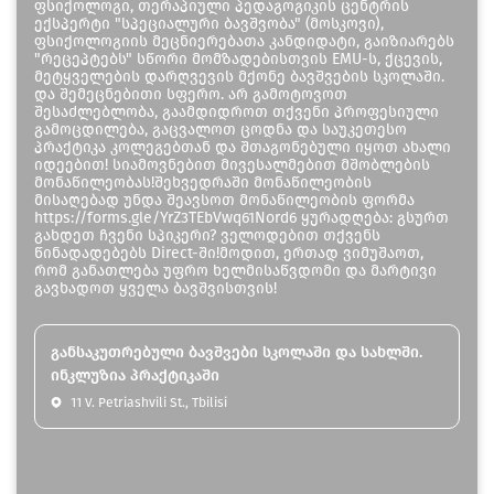
ფსიქოლოგი, თერაპიული პედაგოგიკის ცენტრის
ექსპერტი "სპეციალური ბავშვობა" (მოსკოვი),
ფსიქოლოგიის მეცნიერებათა კანდიდატი, გაიზიარებს
"რეცეპტებს" სწორი მომზადებისთვის EMU-ს, ქცევის,
მეტყველების დარღვევის მქონე ბავშვების სკოლაში.
და შემეცნებითი სფერო. არ გამოტოვოთ
შესაძლებლობა, გაამდიდროთ თქვენი პროფესიული
გამოცდილება, გაცვალოთ ცოდნა და საუკეთესო
პრაქტიკა კოლეგებთან და შთაგონებული იყოთ ახალი
იდეებით! სიამოვნებით მივესალმებით მშობლების
მონაწილეობას!შეხვედრაში მონაწილეობის
მისაღებად უნდა შეავსოთ მონაწილეობის ფორმა
https://forms.gle/YrZ3TEbVwq61Nord6 ყურადღება: გსურთ
გახდეთ ჩვენი სპიკერი? ველოდებით თქვენს
წინადადებებს Direct-ში!მოდით, ერთად ვიმუშაოთ,
რომ განათლება უფრო ხელმისაწვდომი და მარტივი
გავხადოთ ყველა ბავშვისთვის!
განსაკუთრებული ბავშვები სკოლაში და სახლში.
ინკლუზია პრაქტიკაში
11 V. Petriashvili St., Tbilisi