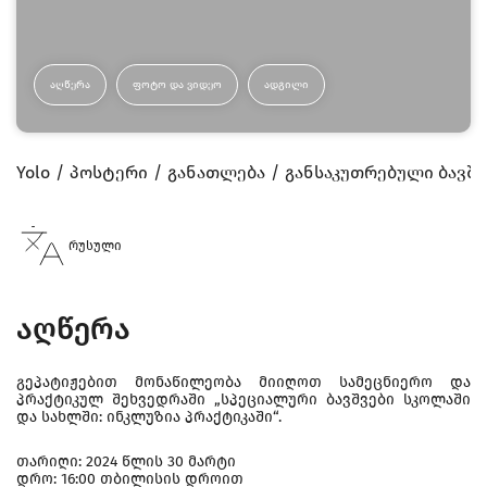
ᲐᲦᲬᲔᲠᲐ
ᲤᲝᲢᲝ ᲓᲐ ᲕᲘᲓᲔᲝ
ᲐᲓᲒᲘᲚᲘ
Yolo
პოსტერი
განათლება
განსაკუთრებული ბავშვ
რუსული
აღწერა
გეპატიჟებით მონაწილეობა მიიღოთ სამეცნიერო და
პრაქტიკულ შეხვედრაში „სპეციალური ბავშვები სკოლაში
და სახლში: ინკლუზია პრაქტიკაში“.
თარიღი: 2024 წლის 30 მარტი
დრო: 16:00 თბილისის დროით