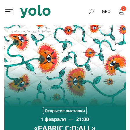
0
GEO
RUS
ᲦᲝᲜᲘᲡᲫᲘᲔᲑᲐ ᲣᲙᲕᲔ ᲩᲐᲢᲐᲠᲓᲐ
ENG