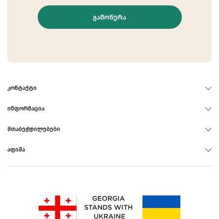
ᲒᲐᲛᲝᲬᲔᲠᲐ
ᲙᲝᲜᲢᲐᲥᲢᲘ
ᲘᲜᲤᲝᲠᲛᲐᲪᲘᲐ
ᲨᲗᲐᲑᲔᲭᲓᲘᲚᲔᲑᲔᲑᲘ
ᲐᲤᲘᲨᲐ