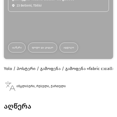
23 Betlemi, Tbilisi
ᲐᲦᲬᲔᲠᲐ
ᲤᲝᲢᲝ ᲓᲐ ᲕᲘᲓᲔᲝ
ᲐᲓᲒᲘᲚᲘ
Yolo
პოსტერი
გამოფენა
გამოფენა «fabric c:o:all»
ინგლისური, რუსული, ქართული
აღწერა