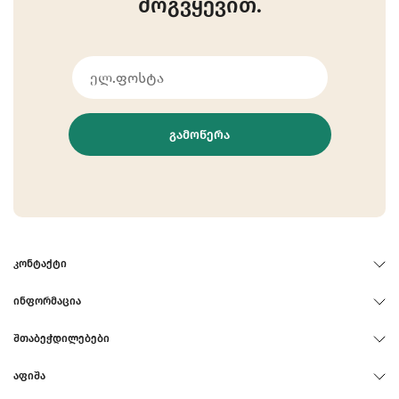
მოგვყევით.
ᲒᲐᲛᲝᲬᲔᲠᲐ
ᲙᲝᲜᲢᲐᲥᲢᲘ
ᲘᲜᲤᲝᲠᲛᲐᲪᲘᲐ
ᲨᲗᲐᲑᲔᲭᲓᲘᲚᲔᲑᲔᲑᲘ
ᲐᲤᲘᲨᲐ