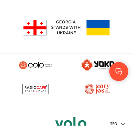
Rus
Eng
GEO