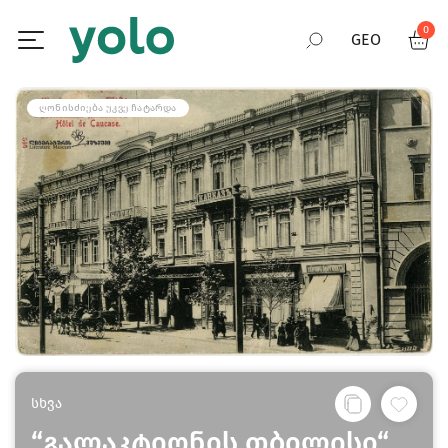
0
GEO
RUS
ᲦᲝᲜᲘᲡᲫᲘᲔᲑᲐ ᲣᲙᲕᲔ ᲩᲐᲢᲐᲠᲓᲐ
ENG
სხვა
“გალაკტიონის თბილისი“