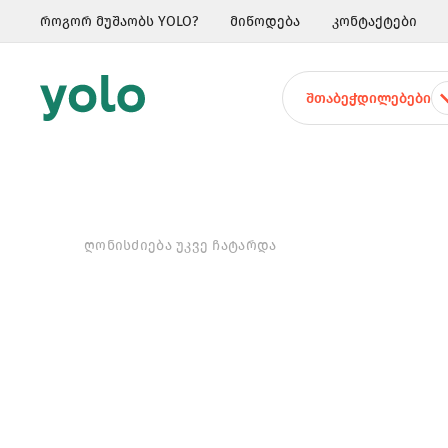
როგორ მუშაობს YOLO?
მიწოდება
კონტაქტები
ᲨᲗᲐᲑᲔᲭᲓᲘᲚᲔᲑᲔᲑᲘ
ᲦᲝᲜᲘᲡᲫᲘᲔᲑᲐ ᲣᲙᲕᲔ ᲩᲐᲢᲐᲠᲓᲐ