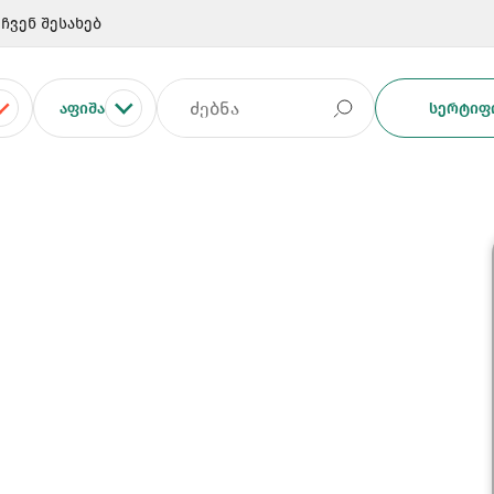
ჩვენ შესახებ
ᲐᲤᲘᲨᲐ
ᲡᲔᲠᲢᲘᲤᲘ