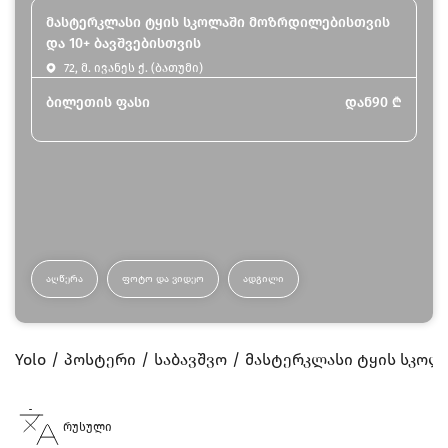
მასტერკლასი ტყის სკოლაში მოზრდილებისთვის
და 10+ ბავშვებისთვის
72, მ. ივანეს ქ. (ბათუმი)
ბილეთის ფასი
დან
90
₾
ᲐᲦᲬᲔᲠᲐ
ᲤᲝᲢᲝ ᲓᲐ ᲕᲘᲓᲔᲝ
ᲐᲓᲒᲘᲚᲘ
Yolo
პოსტერი
საბავშვო
მასტერკლასი ტყის სკოლ
რუსული