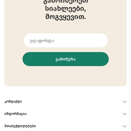
გამოიწერეთ
სიახლეები,
მოგვყევით.
ᲒᲐᲛᲝᲬᲔᲠᲐ
ᲙᲝᲜᲢᲐᲥᲢᲘ
ᲘᲜᲤᲝᲠᲛᲐᲪᲘᲐ
ᲨᲗᲐᲑᲔᲭᲓᲘᲚᲔᲑᲔᲑᲘ