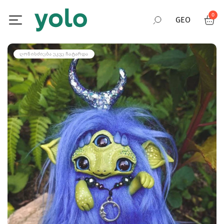
0
GEO
RUS
ᲦᲝᲜᲘᲡᲫᲘᲔᲑᲐ ᲣᲙᲕᲔ ᲩᲐᲢᲐᲠᲓᲐ
ENG