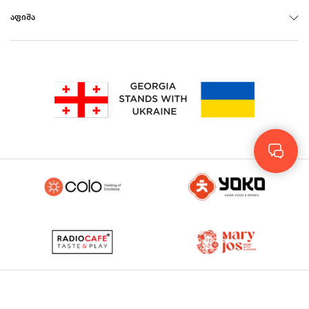
ᲐᲤᲘᲨᲐ
Rus
Eng