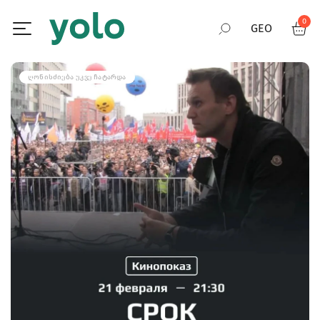
0
GEO
RUS
ᲦᲝᲜᲘᲡᲫᲘᲔᲑᲐ ᲣᲙᲕᲔ ᲩᲐᲢᲐᲠᲓᲐ
ENG