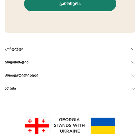
ᲒᲐᲛᲝᲬᲔᲠᲐ
ᲙᲝᲜᲢᲐᲥᲢᲘ
ᲘᲜᲤᲝᲠᲛᲐᲪᲘᲐ
ᲨᲗᲐᲑᲔᲭᲓᲘᲚᲔᲑᲔᲑᲘ
ᲐᲤᲘᲨᲐ