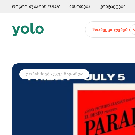
როგორ მუშაობს YOLO?
მიწოდება
კონტაქტები
ᲨᲗᲐᲑᲔᲭᲓᲘᲚᲔᲑᲔᲑᲘ
ᲦᲝᲜᲘᲡᲫᲘᲔᲑᲐ ᲣᲙᲕᲔ ᲩᲐᲢᲐᲠᲓᲐ