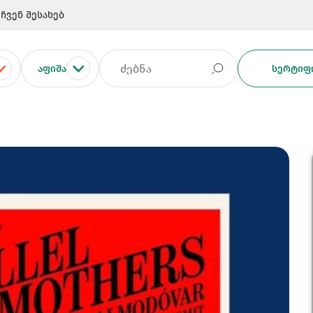
ჩვენ შესახებ
ᲐᲤᲘᲨᲐ
ᲡᲔᲠᲢᲘᲤᲘ