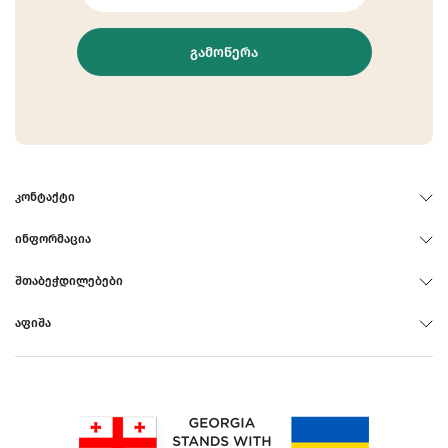
ᲒᲐᲛᲝᲬᲔᲠᲐ
ᲙᲝᲜᲢᲐᲥᲢᲘ
ᲘᲜᲤᲝᲠᲛᲐᲪᲘᲐ
ᲨᲗᲐᲑᲔᲭᲓᲘᲚᲔᲑᲔᲑᲘ
ᲐᲤᲘᲨᲐ