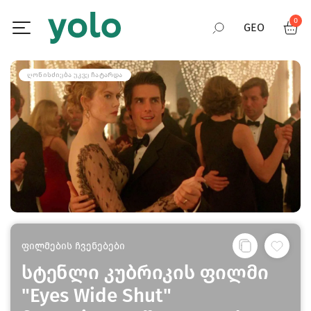
0
GEO
RUS
ᲦᲝᲜᲘᲡᲫᲘᲔᲑᲐ ᲣᲙᲕᲔ ᲩᲐᲢᲐᲠᲓᲐ
ENG
ფილმების ჩვენებები
სტენლი კუბრიკის ფილმი
"Eyes Wide Shut"