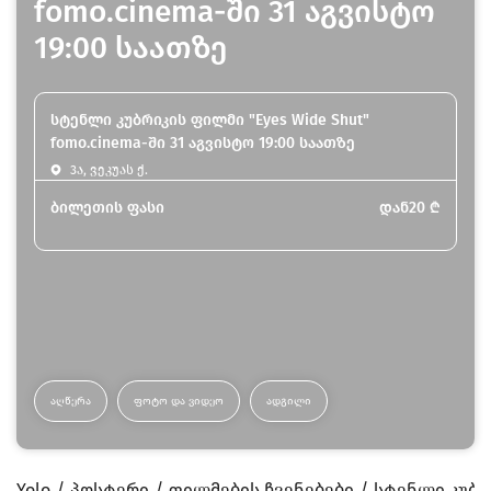
fomo.cinema-ში 31 აგვისტო
19:00 საათზე
სტენლი კუბრიკის ფილმი "Eyes Wide Shut"
fomo.cinema-ში 31 აგვისტო 19:00 საათზე
3ა, ვეკუას ქ.
ბილეთის ფასი
დან
20
₾
ᲐᲦᲬᲔᲠᲐ
ᲤᲝᲢᲝ ᲓᲐ ᲕᲘᲓᲔᲝ
ᲐᲓᲒᲘᲚᲘ
Yolo
პოსტერი
ფილმების ჩვენებები
სტენლი კუბრი