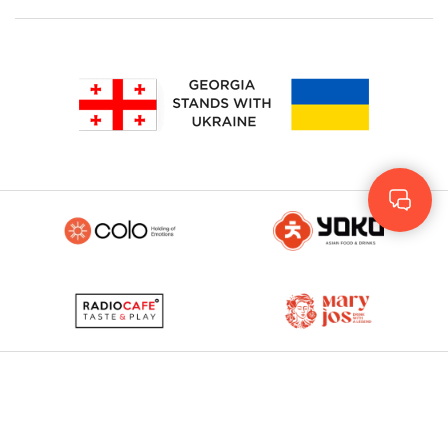
Rus
Eng
GEO