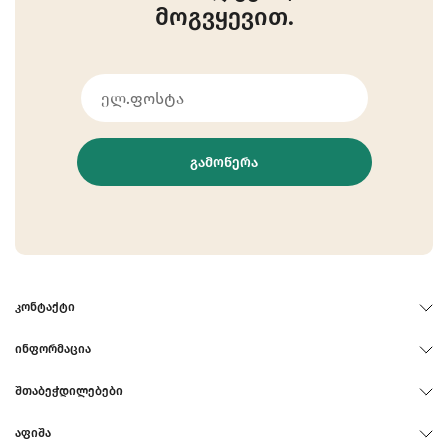
მოგვყევით.
ᲒᲐᲛᲝᲬᲔᲠᲐ
ᲙᲝᲜᲢᲐᲥᲢᲘ
ᲘᲜᲤᲝᲠᲛᲐᲪᲘᲐ
ᲨᲗᲐᲑᲔᲭᲓᲘᲚᲔᲑᲔᲑᲘ
ᲐᲤᲘᲨᲐ