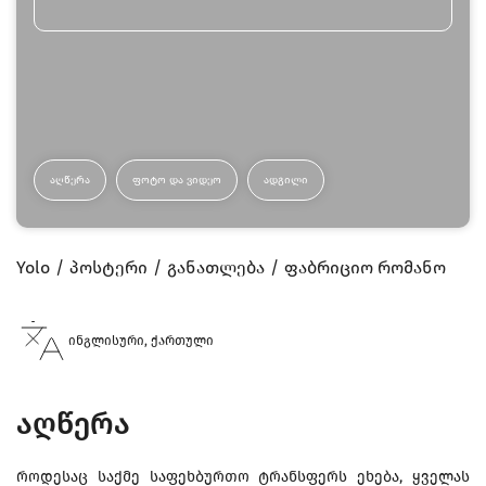
ᲐᲦᲬᲔᲠᲐ
ᲤᲝᲢᲝ ᲓᲐ ᲕᲘᲓᲔᲝ
ᲐᲓᲒᲘᲚᲘ
Yolo
პოსტერი
განათლება
ფაბრიციო რომანო
ინგლისური, ქართული
აღწერა
როდესაც საქმე საფეხბურთო ტრანსფერს ეხება, ყველას