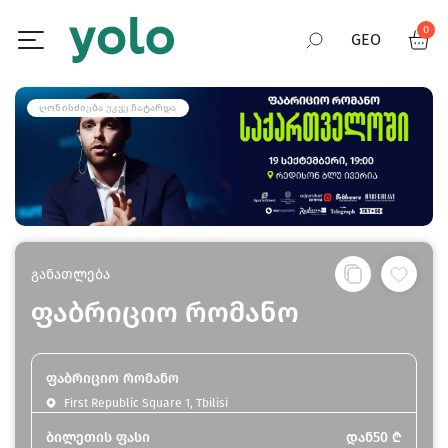
0
GEO
RUS
ᲦᲝᲜᲘᲡᲫᲘᲔᲑᲐ ᲣᲙᲕᲔ ᲩᲐᲢᲐᲠᲓᲐ
ENG
განათლება
ფაბრიციო რომანო
ფაბრიციო რომანო
First Republic Square 1, Tbilisi
ბილეთის ფასი
დან
50
₾