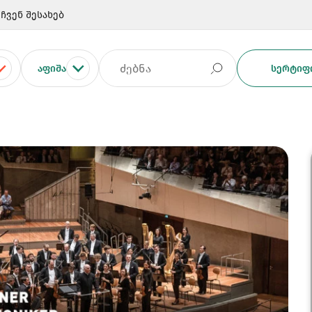
ჩვენ შესახებ
ᲐᲤᲘᲨᲐ
ᲡᲔᲠᲢᲘᲤᲘ