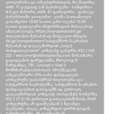
ვიოლინოსა და ორკესტრისთვის, რე მაჟორი,
თხზ. 77 ლუდვიგ ვან ბეთჰოვენი - სიმფონია
N.5 დო მინორი, თხზ. 67 დირიჟორი - დანიელ
ბარენბოიმი ვიოლინო - ლიზა ბათიაშვილი
დასაწყისი: 13:00 საათი კარი იღება: 12:00
საათი დეტალური ინფორმაციის მისაღებად
ეწვიეთ საიტს: https://europakonzert.ge
ბილეთების შესაძენად მიჰყევით ბმულს:
tkt.ge/europakonzert სასტუმროს ნაკრების
შესაძენად დაუკავშირდით „სილქ
ჰოსფითალითის“ კონტაქტ ცენტრს: 032 2 402
222 / welcome@silkhospitality.com წინასწარი
გაყიდვების ფარგლებში, მხოლოდ 8
მარტამდე, TBC Concept x Visa-ს
მომხმარებლებისთვის იმოქმედებს
ექსკლუზიური 20%-იანი ფასდაკლება
კონცერტზე დასასწრებ ბილეთებსა და
სასტუმროს ნაკრებებზე. სასტუმროს ნაკრების
ფასდაკლებით დასაჯავშნად, გთხოვთ,
დაუკავშირდეთ კონცეპტ ასისტენტს ნომერზე
032 2 27 27 00 გთხოვთ გაითვალისწინოთ, რომ
კონცერტზე არ დაიშვებიან 6 წლამდე
ბავშვები. ასევე, კონცერტის ფორმატიდან
გამომდინარე, არ დაიშვებიან