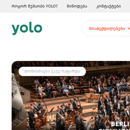
როგორ მუშაობს YOLO?
მიწოდება
კონტაქტები
ᲨᲗᲐᲑᲔᲭᲓᲘᲚᲔᲑᲔᲑᲘ
ᲦᲝᲜᲘᲡᲫᲘᲔᲑᲐ ᲣᲙᲕᲔ ᲩᲐᲢᲐᲠᲓᲐ