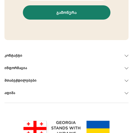
ᲒᲐᲛᲝᲬᲔᲠᲐ
ᲙᲝᲜᲢᲐᲥᲢᲘ
ᲘᲜᲤᲝᲠᲛᲐᲪᲘᲐ
ᲨᲗᲐᲑᲔᲭᲓᲘᲚᲔᲑᲔᲑᲘ
ᲐᲤᲘᲨᲐ