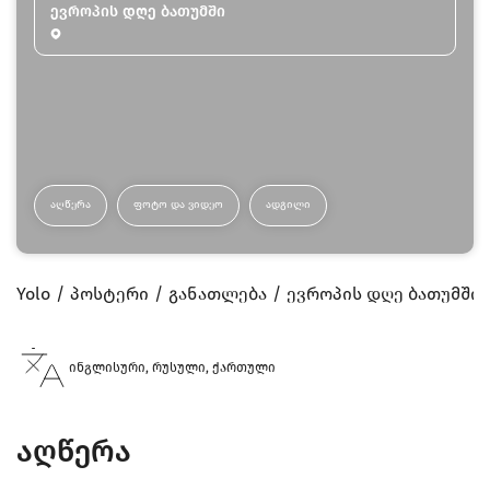
ევროპის დღე ბათუმში
ᲐᲦᲬᲔᲠᲐ
ᲤᲝᲢᲝ ᲓᲐ ᲕᲘᲓᲔᲝ
ᲐᲓᲒᲘᲚᲘ
Yolo
პოსტერი
განათლება
ევროპის დღე ბათუმში
ინგლისური, რუსული, ქართული
აღწერა