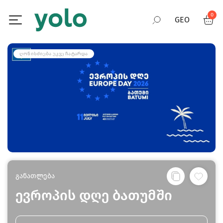
0
GEO
RUS
ᲦᲝᲜᲘᲡᲫᲘᲔᲑᲐ ᲣᲙᲕᲔ ᲩᲐᲢᲐᲠᲓᲐ
ENG
განათლება
ევროპის დღე ბათუმში