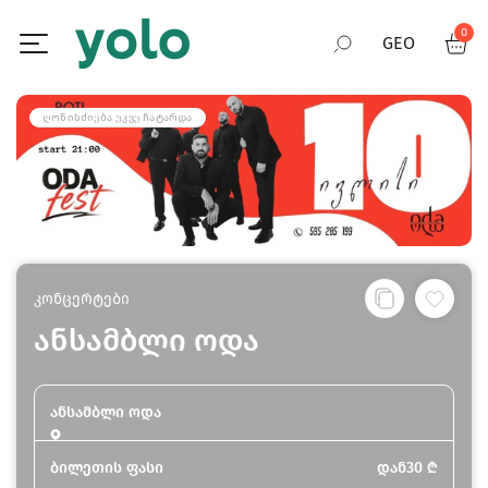
0
GEO
RUS
ᲦᲝᲜᲘᲡᲫᲘᲔᲑᲐ ᲣᲙᲕᲔ ᲩᲐᲢᲐᲠᲓᲐ
ENG
კონცერტები
ანსამბლი ოდა
ანსამბლი ოდა
ბილეთის ფასი
დან
30
₾