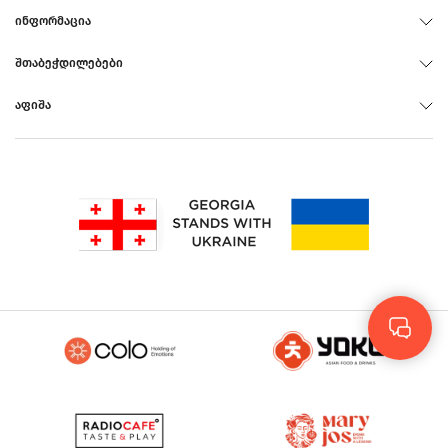
ᲘᲜᲤᲝᲠᲛᲐᲪᲘᲐ
ᲨᲗᲐᲑᲔᲭᲓᲘᲚᲔᲑᲔᲑᲘ
ᲐᲤᲘᲨᲐ
Rus