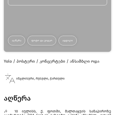
ᲐᲦᲬᲔᲠᲐ
ᲤᲝᲢᲝ ᲓᲐ ᲕᲘᲓᲔᲝ
ᲐᲓᲒᲘᲚᲘ
Yolo
პოსტერი
კონცერტები
ანსამბლი ოდა
ინგლისური, რუსული, ქართული
აღწერა
🎶 10 ივლისს, ქ. ფოთში, მალთაყვის სანაპიროზე