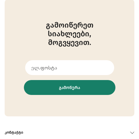
გამოიწერეთ
სიახლეები,
მოგვყევით.
ᲒᲐᲛᲝᲬᲔᲠᲐ
ᲙᲝᲜᲢᲐᲥᲢᲘ