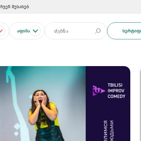
ჩვენ შესახებ
ᲐᲤᲘᲨᲐ
ᲡᲔᲠᲢᲘᲤᲘ