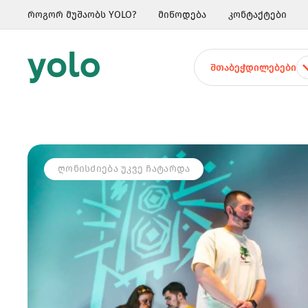
როგორ მუშაობს YOLO?
მიწოდება
კონტაქტები
ᲨᲗᲐᲑᲔᲭᲓᲘᲚᲔᲑᲔᲑᲘ
ᲦᲝᲜᲘᲡᲫᲘᲔᲑᲐ ᲣᲙᲕᲔ ᲩᲐᲢᲐᲠᲓᲐ