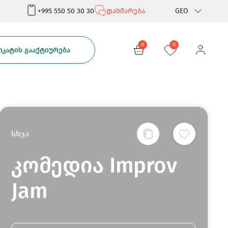
+995 550 50 30 30
დახმარება
GEO
Rus
0
0
ᲙᲐᲢᲘᲡ ᲒᲐᲐᲥᲢᲘᲣᲠᲔᲑᲐ
Eng
სხვა
კომედია Improv
Jam