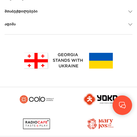
ᲨᲗᲐᲑᲔᲭᲓᲘᲚᲔᲑᲔᲑᲘ
ᲐᲤᲘᲨᲐ
Rus