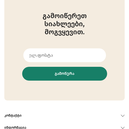
გამოიწერეთ
სიახლეები,
მოგვყევით.
ᲒᲐᲛᲝᲬᲔᲠᲐ
ᲙᲝᲜᲢᲐᲥᲢᲘ
ᲘᲜᲤᲝᲠᲛᲐᲪᲘᲐ