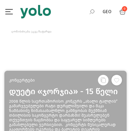
0
GEO
RUS
ᲦᲝᲜᲘᲡᲫᲘᲔᲑᲐ ᲣᲙᲕᲔ ᲩᲐᲢᲐᲠᲓᲐ
ENG
კონცერტები
დუეტი «ჯორჯია» - 15 წელი
2008 წლის საერთაშორისო კონკურს „ახალი ტალღის“
გამარჯვებულები რატი დურგლიშვილი და მაკა
ზამბახიძე წინასაახალწლო განწყობას შექმნიან
თბილისის საკონცერტო დარბაზში! შეასრულებენ
თქვენთვის ნაცნობსა და საყვარელ სიმღერებს
განახლებული ვერსიებით. კონცერტს მუსიკალურად
გააფორმებს ოპერისა და ბალეტის თეატრის