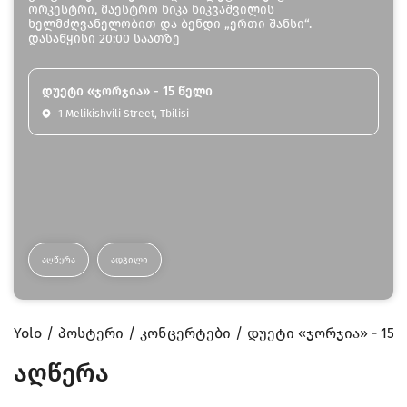
ორკესტრი, მაესტრო ნიკა ნიკვაშვილის
ხელმძღვანელობით და ბენდი „ერთი შანსი“.
დასაწყისი 20:00 საათზე
დუეტი «ჯორჯია» - 15 წელი
1 Melikishvili Street, Tbilisi
ᲐᲦᲬᲔᲠᲐ
ᲐᲓᲒᲘᲚᲘ
Yolo
პოსტერი
კონცერტები
დუეტი «ჯორჯია» - 15 
აღწერა