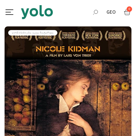
0
GEO
RUS
ᲦᲝᲜᲘᲡᲫᲘᲔᲑᲐ ᲣᲙᲕᲔ ᲩᲐᲢᲐᲠᲓᲐ
ENG