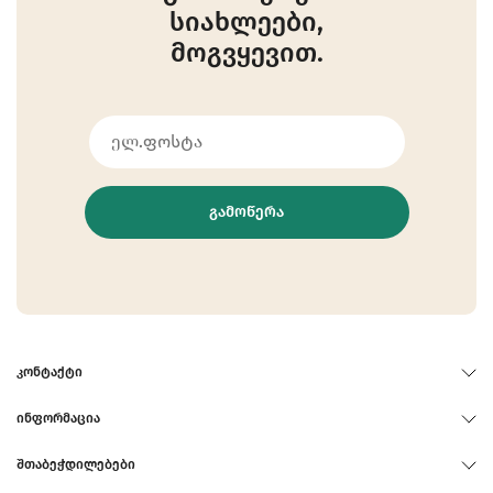
სიახლეები,
მოგვყევით.
ᲒᲐᲛᲝᲬᲔᲠᲐ
ᲙᲝᲜᲢᲐᲥᲢᲘ
ᲘᲜᲤᲝᲠᲛᲐᲪᲘᲐ
ᲨᲗᲐᲑᲔᲭᲓᲘᲚᲔᲑᲔᲑᲘ