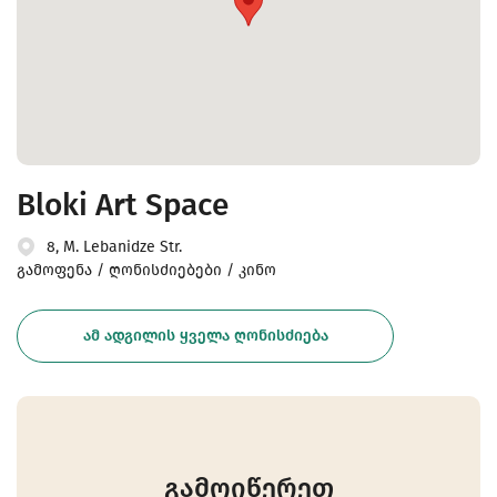
Bloki Art Space
8, M. Lebanidze Str.
გამოფენა / ღონისძიებები / კინო
ᲐᲛ ᲐᲓᲒᲘᲚᲘᲡ ᲧᲕᲔᲚᲐ ᲦᲝᲜᲘᲡᲫᲘᲔᲑᲐ
გამოიწერეთ