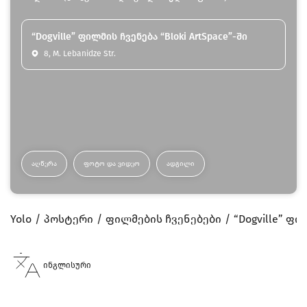
“Dogville” ფილმის ჩვენება “Bloki ArtSpace”-ში
8, M. Lebanidze Str.
ᲐᲦᲬᲔᲠᲐ
ᲤᲝᲢᲝ ᲓᲐ ᲕᲘᲓᲔᲝ
ᲐᲓᲒᲘᲚᲘ
Yolo
პოსტერი
ფილმების ჩვენებები
“Dogville” ფი
ინგლისური