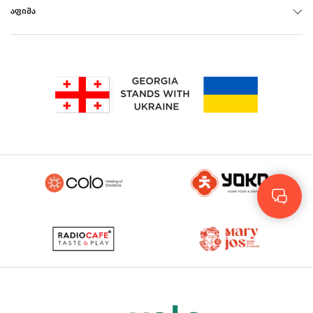
ᲐᲤᲘᲨᲐ
Rus
Eng