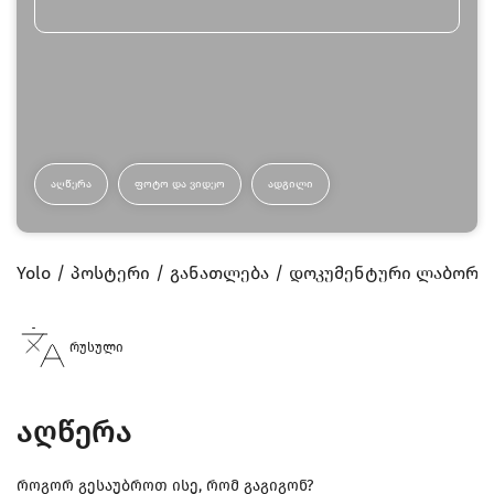
ᲐᲦᲬᲔᲠᲐ
ᲤᲝᲢᲝ ᲓᲐ ᲕᲘᲓᲔᲝ
ᲐᲓᲒᲘᲚᲘ
Yolo
პოსტერი
განათლება
დოკუმენტური ლაბორატ
რუსული
აღწერა
როგორ გესაუბროთ ისე, რომ გაგიგონ?