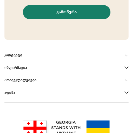
ᲒᲐᲛᲝᲬᲔᲠᲐ
ᲙᲝᲜᲢᲐᲥᲢᲘ
ᲘᲜᲤᲝᲠᲛᲐᲪᲘᲐ
ᲨᲗᲐᲑᲔᲭᲓᲘᲚᲔᲑᲔᲑᲘ
ᲐᲤᲘᲨᲐ