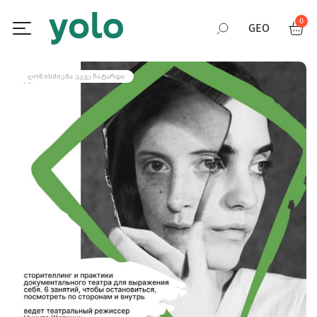
0
GEO
RUS
ᲦᲝᲜᲘᲡᲫᲘᲔᲑᲐ ᲣᲙᲕᲔ ᲩᲐᲢᲐᲠᲓᲐ
ENG