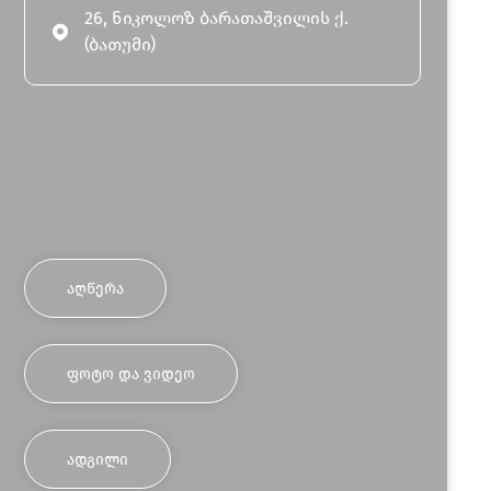
26, ნიკოლოზ ბარათაშვილის ქ.
(ბათუმი)
ᲐᲦᲬᲔᲠᲐ
ᲤᲝᲢᲝ ᲓᲐ ᲕᲘᲓᲔᲝ
ᲐᲓᲒᲘᲚᲘ