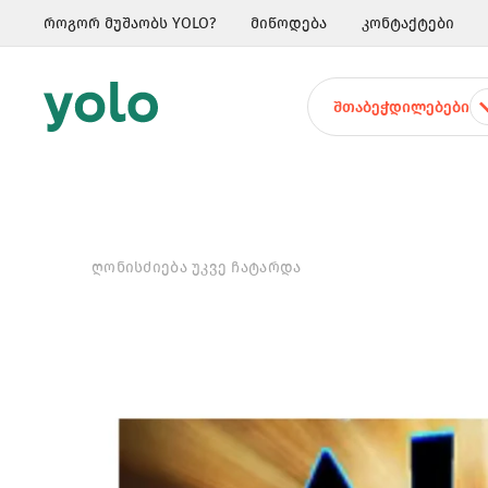
როგორ მუშაობს YOLO?
მიწოდება
კონტაქტები
ᲨᲗᲐᲑᲔᲭᲓᲘᲚᲔᲑᲔᲑᲘ
ᲦᲝᲜᲘᲡᲫᲘᲔᲑᲐ ᲣᲙᲕᲔ ᲩᲐᲢᲐᲠᲓᲐ