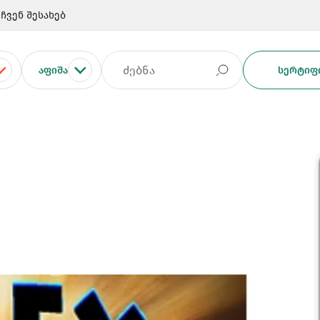
ჩვენ შესახებ
ᲐᲤᲘᲨᲐ
ᲡᲔᲠᲢᲘᲤᲘ