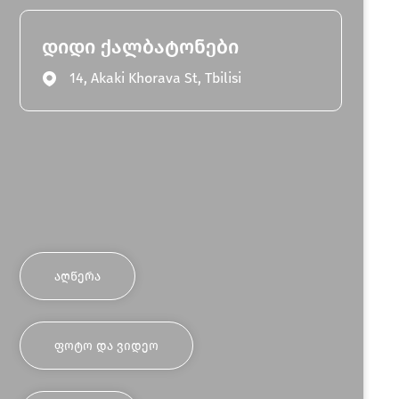
დიდი ქალბატონები
14, Akaki Khorava St, Tbilisi
ᲐᲦᲬᲔᲠᲐ
ᲤᲝᲢᲝ ᲓᲐ ᲕᲘᲓᲔᲝ