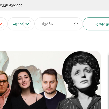
ჩვენ შესახებ
ᲐᲤᲘᲨᲐ
ᲡᲔᲠᲢᲘᲤᲘ