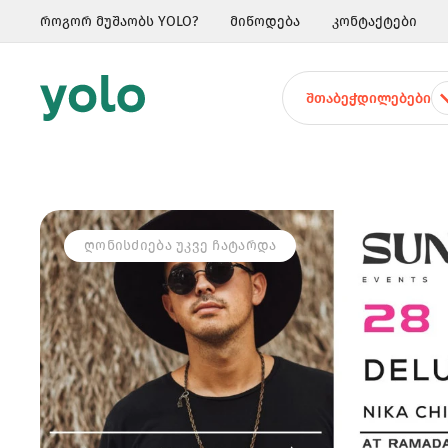
როგორ მუშაობს YOLO?
მიწოდება
კონტაქტები
ᲨᲗᲐᲑᲔᲭᲓᲘᲚᲔᲑᲔᲑᲘ
ᲦᲝᲜᲘᲡᲫᲘᲔᲑᲐ ᲣᲙᲕᲔ ᲩᲐᲢᲐᲠᲓᲐ