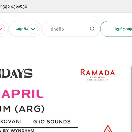
ჩვენ შესახებ
ᲐᲤᲘᲨᲐ
ᲡᲔᲠᲢᲘᲤᲘ