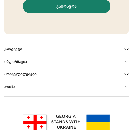
ᲒᲐᲛᲝᲬᲔᲠᲐ
ᲙᲝᲜᲢᲐᲥᲢᲘ
ᲘᲜᲤᲝᲠᲛᲐᲪᲘᲐ
ᲨᲗᲐᲑᲔᲭᲓᲘᲚᲔᲑᲔᲑᲘ
ᲐᲤᲘᲨᲐ