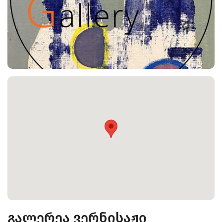
გალერეა ვერნისაჟი