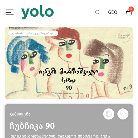
0
GEO
RUS
ᲦᲝᲜᲘᲡᲫᲘᲔᲑᲐ ᲣᲙᲕᲔ ᲩᲐᲢᲐᲠᲓᲐ
ENG
გამოფენა
ჩუბჩიკა 90
'თენგიზ მირზაშვილს, როგორც მხატვარს, აქვს