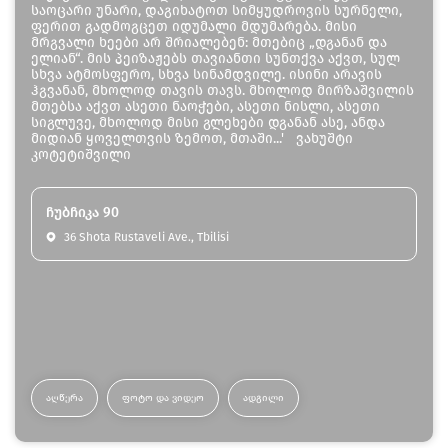
საოცარი უნარი, დაგიხატოთ სიმყუდროვის სურნელი,
ფერით გადმოგცეთ იდუმალი მდუმარება. მისი
მრგვალი ხეები არ შრიალებენ: მთებიც „დგანან და
ელიან“. მის პეიზაჟებს თავიანთი სუნთქვა აქვთ, სულ
სხვა ატმოსფერო, სხვა სინამდვილე. ისინი არავის
ჰგვანან, მხოლოდ თავის თავს. მხოლოდ მირზაშვილის
მთებსა აქვთ ასეთი ნაოჭები, ასეთი ნისლი, ასეთი
სიგლუვე, მხოლოდ მისი გლეხები დგანან ასე, ანდა
მიდიან ყოველთვის ზემოთ, მთაში...' ვახუშტი
კოტეტიშვილი
ჩუბჩიკა 90
36 Shota Rustaveli Ave., Tbilisi
ᲐᲦᲬᲔᲠᲐ
ᲤᲝᲢᲝ ᲓᲐ ᲕᲘᲓᲔᲝ
ᲐᲓᲒᲘᲚᲘ