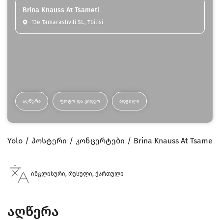
Brina Knauss At Tsameti
13e Tamarashvili St., Tbilisi
ᲐᲦᲬᲔᲠᲐ
ᲤᲝᲢᲝ ᲓᲐ ᲕᲘᲓᲔᲝ
ᲐᲓᲒᲘᲚᲘ
Yolo
პოსტერი
კონცერტები
Brina Knauss At Tsameti
ინგლისური, რუსული, ქართული
აღწერა