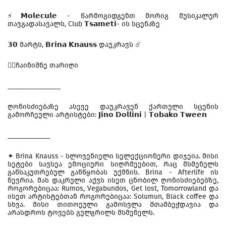
⚡️𝗠𝗼𝗹𝗲𝗰𝘂𝗹𝗲 - წარმოგიდგენთ მორიგ მუსიკალურ
თავგადასავალს, Club 𝗧𝘀𝗮𝗺𝗲𝘁𝗶- ის სცენაზე
𝟯𝟬 მარტს, 𝗕𝗿𝗶𝗻𝗮 𝗞𝗻𝗮𝘂𝘀𝘀 დაუკრავს ☄️
❤️‍🔥ჩაინიშნე თარიღი
_______________
ღონისძიებაზე ასევე დაუკრავენ ქართული სცენის
გამორჩეული არტისტები: 𝗝𝗶𝗻𝗼 𝗗𝗼𝗹𝗹𝗶𝗻𝗶 | 𝗧𝗼𝗯𝗮𝗸𝗼 𝗧𝘄𝗲𝗲𝗻
____________
✦ Brina Knauss - სლოვენიელი სელექციონერი დიჯეია. მისი
სეტები სავსეა ემოციური სიღრმეებით, რაც მსმენელს
განსაკუთრებულ განწყობას უქმნის. Brina - Afterlife ის
წევრია. მას დაკრული აქვს ისეთ ცნობილ ღონისძიებებზე,
როგორებიცაა: Rumos, Vegabundos, Get lost, Tomorrowland და
ისეთ არტისტებთან როგორებიცაა: Solumun, Black coffee და
სხვა. მისი თითოეული გამოსვლა შთამბეჭდავია და
არასდროს ტოვებს გულგრილს მსმენელს.