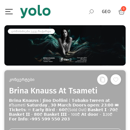
0
GEO
RUS
ᲦᲝᲜᲘᲡᲫᲘᲔᲑᲐ ᲣᲙᲕᲔ ᲩᲐᲢᲐᲠᲓᲐ
ENG
კონცერტები
Brina Knauss At Tsameti
𝗕𝗿𝗶𝗻𝗮 𝗞𝗻𝗮𝘂𝘀𝘀 | 𝗝𝗶𝗻𝗼 𝗗𝗼𝗹𝗹𝗶𝗻𝗶 | 𝗧𝗼𝗯𝗮𝗸𝗼 𝘁𝘄𝗲𝗲𝗻 𝗮𝘁
#Tsameti 𝗦𝗮𝘁𝘂𝗿𝗱𝗮𝘆 , 𝟯𝟬 𝗠𝗮𝗿𝗰𝗵 𝗗𝗼𝗼𝗿𝘀 𝗼𝗽𝗲𝗻: 𝟮𝟯:𝟬𝟬 🎟
𝗧𝗶𝗰𝗸𝗲𝘁𝘀: ♾️ 𝗘𝗮𝗿𝗹𝘆 𝗕𝗶𝗿𝗱 - 𝟲𝟬₾(Sold Out) 𝗕𝗮𝘀𝗸𝗲𝘁 𝗜 -𝟳𝟬₾
𝗕𝗮𝘀𝗸𝗲𝘁 𝗜𝗜 - 𝟴𝟬₾ 𝗕𝗮𝘀𝗸𝗲𝘁 𝗜𝗜𝗜 - 100₾ 𝗔𝘁 𝗱𝗼𝗼𝗿 - 𝟭20₾
𝗙𝗼𝗿 𝗜𝗻𝗳𝗼: +𝟵𝟵𝟱 𝟱𝟵𝟵 𝟱𝟱𝟬 𝟮𝟬𝟯