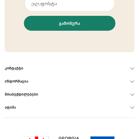
ᲒᲐᲛᲝᲬᲔᲠᲐ
ᲙᲝᲜᲢᲐᲥᲢᲘ
ᲘᲜᲤᲝᲠᲛᲐᲪᲘᲐ
ᲨᲗᲐᲑᲔᲭᲓᲘᲚᲔᲑᲔᲑᲘ
ᲐᲤᲘᲨᲐ