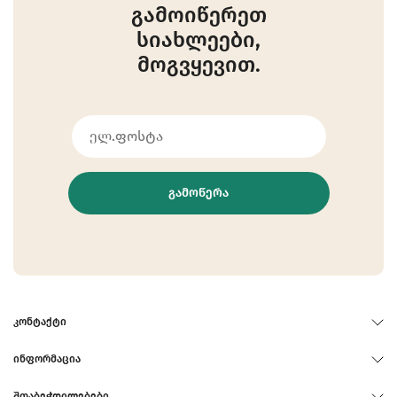
გამოიწერეთ
სიახლეები,
მოგვყევით.
ᲒᲐᲛᲝᲬᲔᲠᲐ
ᲙᲝᲜᲢᲐᲥᲢᲘ
ᲘᲜᲤᲝᲠᲛᲐᲪᲘᲐ
ᲨᲗᲐᲑᲔᲭᲓᲘᲚᲔᲑᲔᲑᲘ