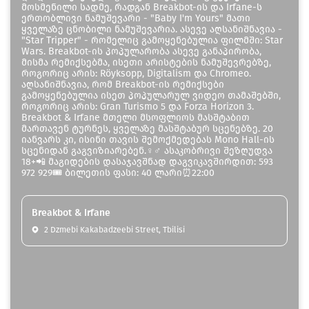
მოსმენილი სადმე, რადგან Breakbot-ის და Irfane-ს
ერთობლივი ნამუშევარი - "Baby I'm Yours" მათი
ყველაზე ცნობილი ნამუშევარია. ასევე აღსანიშნავია -
"Star Tripper" - რომელიც გამოყენებულია ფილმში: Star
Wars. Breakbot-ის პოპულარობა ასევე განაპირობა,
მისმა რემიქსებმა, ისეთი არისტების ნამუშევრებზე,
როგორიც არის: Röyksopp, Digitalism და Chromeo.
აღსანიშნავია, რომ Breakbot-ის რემიქსები
გამოყენებულია ისეთ პოპულარულ ვიდეო თამაშებში,
როგორიც არის: Gran Turismo 5 და Forza Horizon 3.
Breakbot & Irfane მთელი მსოფლიოს მასშტაბით
მართავენ ტურნეს, ყველაზე მასშტაბურ სცენებზე. 20
იანვარს კი, ისინი თავის შემოქმედებას Mono Hall-ის
სცენიდან გაგვიზიარებენ.♀♂ ასაკობრივი შეზღუდვა
18+📲 მაგიდების დასაჯავშნად დაგვიკავშირდით: 593
972 929🎟 ბილეთის ფასი: 40 ლარი⏰22:00
Breakbot & Irfane
2 Dzmebi Kakabadzeebi Street, Tbilisi