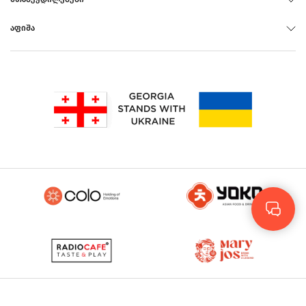
ᲐᲤᲘᲨᲐ
Rus
Eng