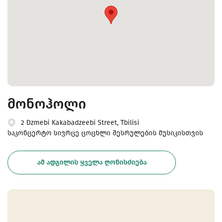
მონოჰოლი
2 Dzmebi Kakabadzeebi Street, Tbilisi
საკონცერტო სივრცე ცოცხლი შესრულების მუსიკისთვის
ᲐᲛ ᲐᲓᲒᲘᲚᲘᲡ ᲧᲕᲔᲚᲐ ᲦᲝᲜᲘᲡᲫᲘᲔᲑᲐ