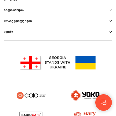
ᲘᲜᲤᲝᲠᲛᲐᲪᲘᲐ
ᲨᲗᲐᲑᲔᲭᲓᲘᲚᲔᲑᲔᲑᲘ
ᲐᲤᲘᲨᲐ