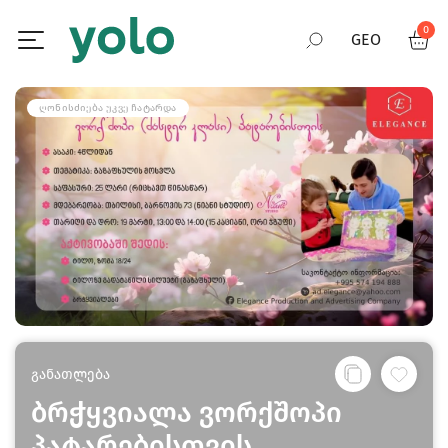
0
GEO
RUS
ᲦᲝᲜᲘᲡᲫᲘᲔᲑᲐ ᲣᲙᲕᲔ ᲩᲐᲢᲐᲠᲓᲐ
ENG
განათლება
ბრჭყვიალა ვორქშოპი
პატარებისთვის