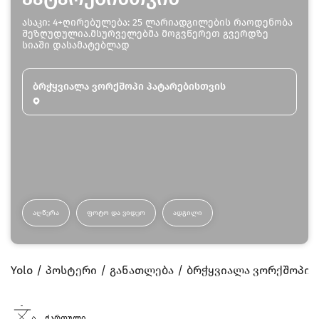
ასაკი: 4+ღირებულება: 25 ლარიადგილების რაოდენობა
შეზღუდულია.მსურველებმა მოგვწერეთ გვერდზე
სიაში დასამატებლად
ბრჭყვიალა ვორქშოპი პატარებისთვის
ᲐᲦᲬᲔᲠᲐ
ᲤᲝᲢᲝ ᲓᲐ ᲕᲘᲓᲔᲝ
ᲐᲓᲒᲘᲚᲘ
Yolo
პოსტერი
განათლება
ბრჭყვიალა ვორქშოპი 
ქართული