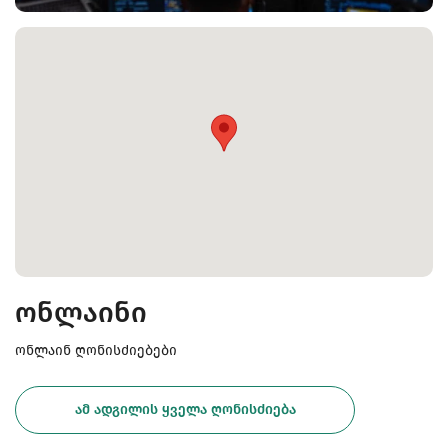
ონლაინი
ონლაინ ღონისძიებები
ᲐᲛ ᲐᲓᲒᲘᲚᲘᲡ ᲧᲕᲔᲚᲐ ᲦᲝᲜᲘᲡᲫᲘᲔᲑᲐ