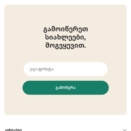
გამოიწერეთ
სიახლეები,
მოგვყევით.
ᲒᲐᲛᲝᲬᲔᲠᲐ
ᲙᲝᲜᲢᲐᲥᲢᲘ