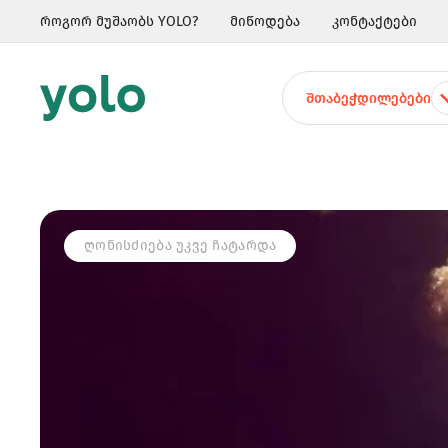
როგორ მუშაობს YOLO?
მიწოდება
კონტაქტები
ᲨᲗᲐᲑᲔᲭᲓᲘᲚᲔᲑᲔᲑᲘ
ᲦᲝᲜᲘᲡᲫᲘᲔᲑᲐ ᲣᲙᲕᲔ ᲩᲐᲢᲐᲠᲓᲐ