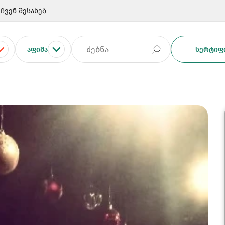
ჩვენ შესახებ
ᲐᲤᲘᲨᲐ
ᲡᲔᲠᲢᲘᲤᲘ