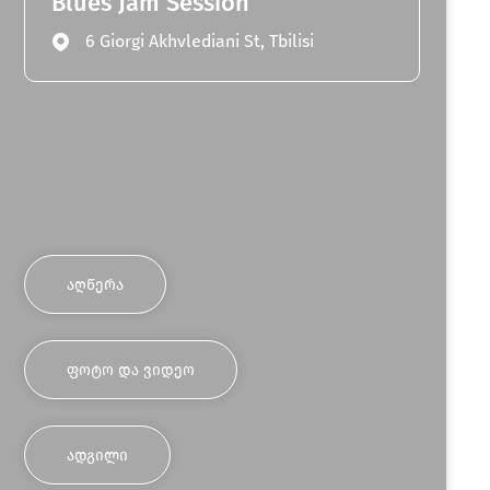
Blues Jam Session
6 Giorgi Akhvlediani St, Tbilisi
ᲐᲦᲬᲔᲠᲐ
ᲤᲝᲢᲝ ᲓᲐ ᲕᲘᲓᲔᲝ
ᲐᲓᲒᲘᲚᲘ