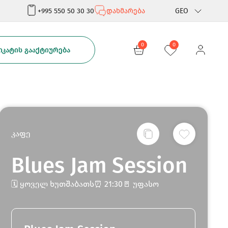
+995 550 50 30 30
დახმარება
GEO
Rus
0
0
ᲙᲐᲢᲘᲡ ᲒᲐᲐᲥᲢᲘᲣᲠᲔᲑᲐ
Eng
კაფე
Blues Jam Session
🗓️ ყოველ ხუთშაბათს⏰ 21:30🚪 უფასო