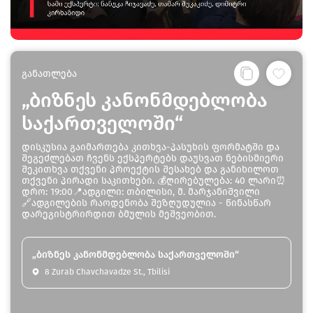
განათლება
„ბიზნეს კანონმდებლობა
საქართველოში“
დისკუსია გაიმართება კითხვა-პასუხის ფორმატში და
შეგეძლებათ ჩვენს ექსპერტებს დაუსვათ ნებისმიერი
შეკითხვა თქვენი პროექტის შესახებ და განიხილოთ
თქვენი პირადი საკითხები. 💰ღირებულება: 40 ლარი⏰
დრო: 19:00📍ადგილი: თბილისი, მ. მარჯანიშვილი
🔗ადგილების რაოდენობა შეზღუდულია - წინასწარ
დარეგისტრირდით ბმულის მეშვეობით.
„ბიზნეს კანონმდებლობა საქართველოში“
8 Zurab Chavchavadze St., Tbilisi