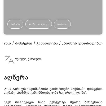
ᲐᲦᲬᲔᲠᲐ
ᲤᲝᲢᲝ ᲓᲐ ᲕᲘᲓᲔᲝ
ᲐᲓᲒᲘᲚᲘ
Yolo
პოსტერი
განათლება
„ბიზნეს კანონმდებლო
რუსული, ქართული
აღწერა
📌04 აპრილს (ხუთშაბათს) გაიმართება საქმიანი დისკუსია
თემაზე „ბიზნეს კანონმდებლობა საქართველოში“.
ჩვენ მოვიწვიეთ სამი ექსპერტი მცირე ბიზნესთან