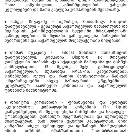
სხვადასხვა სფეროში მუშაობის დიდი გამოცდილებით,
რათა განვიხილოთ კანონმდებლობის უახლესი
ცვლილებები და მათი გავლენა კომპანიების მუშაობაზე.
♦️ნანუკა ჩიჯავაძე - იურისტი, Consultings Group-ის
დამფუძნებელი - ექსპერტი საქართველოს სამართლისა და
მიგრაციის კანონმდებლობის სფეროში მრავალწლიანი
გამოცდილებით. 10 წლიანი გამოცდილება ბინადრობის
ნებართვისა და საქართველოს მოქალაქეობის მიღებაში.
♦️თამარ შუკაკიძე - Glocal Solutions Consulting-ის
დამფუძნებელი, კომპანია Dispro-ს HR მთავარი
დირექტორი. თამარს აქვს აქტივების მართვისა და ბიზნეს
კონსულტაციის 15 წელზე მეტი გამოცდილება
საქართველოში. მუშაობდა FMCG-ის, განვითარების,
ფინანსების, ტელე და რადიო მაუწყებლობის წამყვან
ორგანიზაციებში. ასევე სამთავრობო უწყებებში -
ცენტრალურ საარჩევნო კომისიასა და საქართველოს
ფინანსთა სამინისტროში.
♦️დიმიტრი კირხანიდი - ფინანსებისა და აუდიტის
სპეციალისტი, კონსალტინგ კომპანიის Fin Up-ის
დამფუძნებელი, რომელიც ეხება ბიზნესისა და სავალუტო
ტრანზაქციების ფინანსურ მდგომარეობას და იურიდიულ
მხარდაჭერას, მათ შორის უცხოურ კაპიტალთან. მისი
კომპანია სრულ იურიდიულ და ფინანსურ მხარდაჭერას
უწევს ბიზნესს, ტრანზაქციების რეგისტრაციიდან