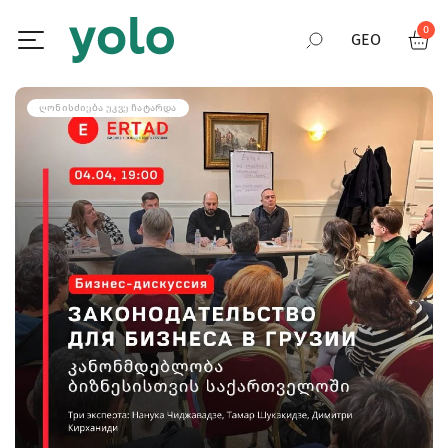
0
GEO
RUS
ᲦᲝᲜᲘᲡᲫᲘᲔᲑᲐ ᲣᲙᲕᲔ ᲩᲐᲢᲐᲠᲓᲐ
ENG