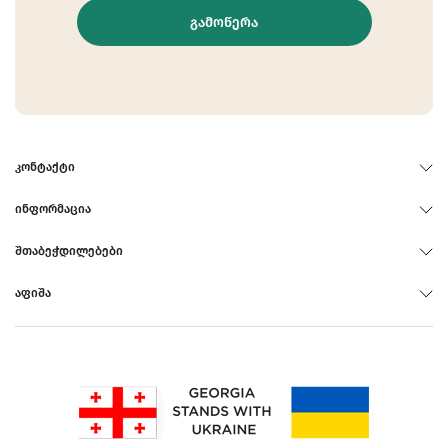
ᲒᲐᲛᲝᲬᲔᲠᲐ
ᲙᲝᲜᲢᲐᲥᲢᲘ
ᲘᲜᲤᲝᲠᲛᲐᲪᲘᲐ
ᲨᲗᲐᲑᲔᲭᲓᲘᲚᲔᲑᲔᲑᲘ
ᲐᲤᲘᲨᲐ