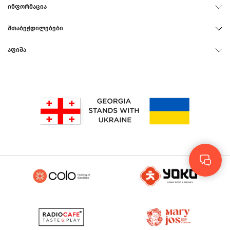
ᲘᲜᲤᲝᲠᲛᲐᲪᲘᲐ
ᲨᲗᲐᲑᲔᲭᲓᲘᲚᲔᲑᲔᲑᲘ
ᲐᲤᲘᲨᲐ
Rus