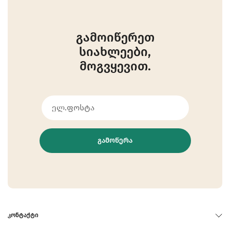
გამოიწერეთ
სიახლეები,
მოგვყევით.
ᲒᲐᲛᲝᲬᲔᲠᲐ
ᲙᲝᲜᲢᲐᲥᲢᲘ