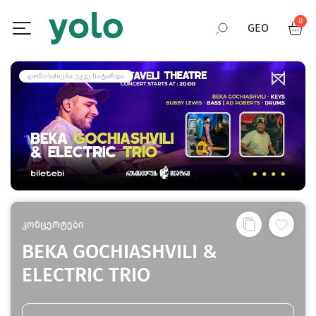
0
GEO
RUS
ᲦᲝᲜᲘᲡᲫᲘᲔᲑᲐ ᲣᲙᲕᲔ ᲩᲐᲢᲐᲠᲓᲐ
ENG
კონცერტები
BEKA GOCHIASHVILI &
ELECTRIC TRIO