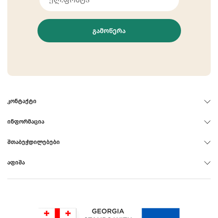
ᲒᲐᲛᲝᲬᲔᲠᲐ
ᲙᲝᲜᲢᲐᲥᲢᲘ
ᲘᲜᲤᲝᲠᲛᲐᲪᲘᲐ
ᲨᲗᲐᲑᲔᲭᲓᲘᲚᲔᲑᲔᲑᲘ
ᲐᲤᲘᲨᲐ