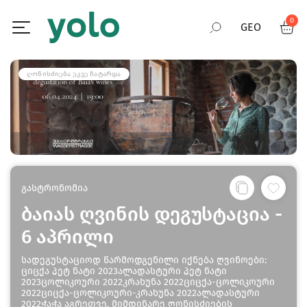
0
GEO
RUS
ᲦᲝᲜᲘᲡᲫᲘᲔᲑᲐ ᲣᲙᲕᲔ ᲩᲐᲢᲐᲠᲓᲐ
ENG
გასტრონომია
ბაიას ღვინის დეგუსტაცია -
6 აპრილი
სადეგუსტაციოდ წარმოდგენილი იქნება ღვინოები:
ციცქა პეტ ნატი 2023ალადასტური პეტ ნატი
2023ცოლიკოური 2022კრახუნა 2022ციცქა-ცოლიკოური
2022ციცქა-ცოლიკოური-კრახუნა 2022ალადასტური
2022ჭაჭა აგრეთვე, მიმდინარე ღონისძიების