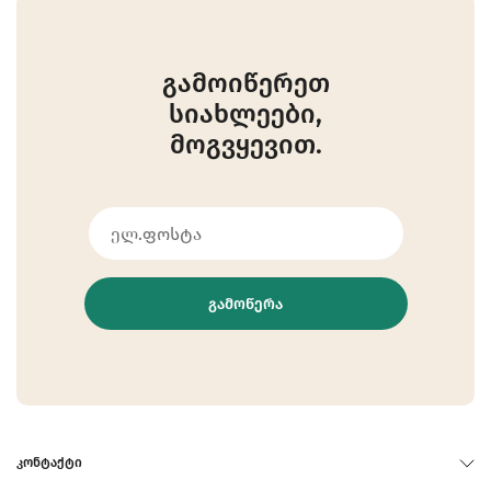
გამოიწერეთ
სიახლეები,
მოგვყევით.
ᲒᲐᲛᲝᲬᲔᲠᲐ
ᲙᲝᲜᲢᲐᲥᲢᲘ