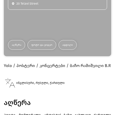
20 Telavi Street
ᲐᲦᲬᲔᲠᲐ
ᲤᲝᲢᲝ ᲓᲐ ᲕᲘᲓᲔᲝ
ᲐᲓᲒᲘᲚᲘ
Yolo
პოსტერი
კონცერტები
ბაჩო რამიშვილი B.R –
ინგლისური, რუსული, ქართული
აღწერა