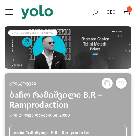
0
GEO
RUS
ᲦᲝᲜᲘᲡᲫᲘᲔᲑᲐ ᲣᲙᲕᲔ ᲩᲐᲢᲐᲠᲓᲐ
ENG
კონცერტები
ბაჩო რამიშვილი B.R –
Ramprodaction
კონცერტის დასაწყისი: 20:00
ბაჩო რამიშვილი B.R – Ramprodaction