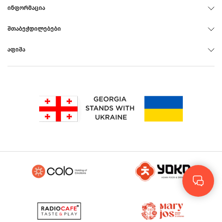
ᲘᲜᲤᲝᲠᲛᲐᲪᲘᲐ
ᲨᲗᲐᲑᲔᲭᲓᲘᲚᲔᲑᲔᲑᲘ
ᲐᲤᲘᲨᲐ
Rus